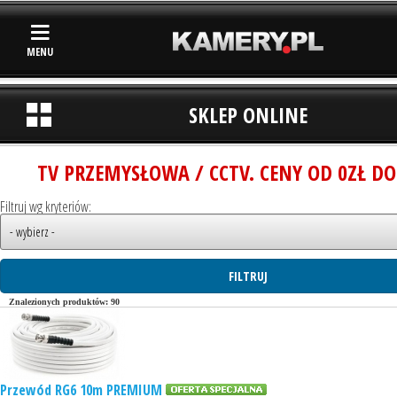
MENU
SKLEP ONLINE
TV PRZEMYSŁOWA / CCTV. CENY OD 0ZŁ DO
Filtruj wg kryteriów:
Znalezionych produktów: 90
Przewód RG6 10m PREMIUM