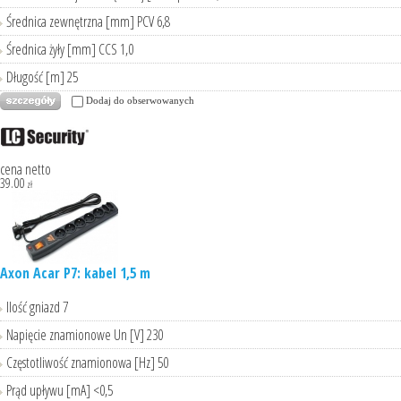
Średnica zewnętrzna [mm] PCV 6,8
Średnica żyły [mm] CCS 1,0
Długość [m] 25
Dodaj do obserwowanych
cena netto
39.00
zł
Axon Acar P7: kabel 1,5 m
Ilość gniazd 7
Napięcie znamionowe Un [V] 230
Częstotliwość znamionowa [Hz] 50
Prąd upływu [mA] <0,5