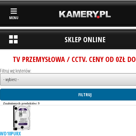
MENU
SKLEP ONLINE
TV PRZEMYSŁOWA / CCTV. CENY OD 0ZŁ DO
Filtruj wg kryteriów:
Znalezionych produktów: 9
WD10PURX