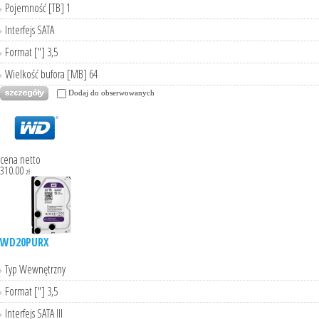
Pojemność [TB] 1
Interfejs SATA
Format ["] 3,5
Wielkość bufora [MB] 64
Dodaj do obserwowanych
cena netto
310.00
zł
WD20PURX
Typ Wewnętrzny
Format ["] 3,5
Interfejs SATA III