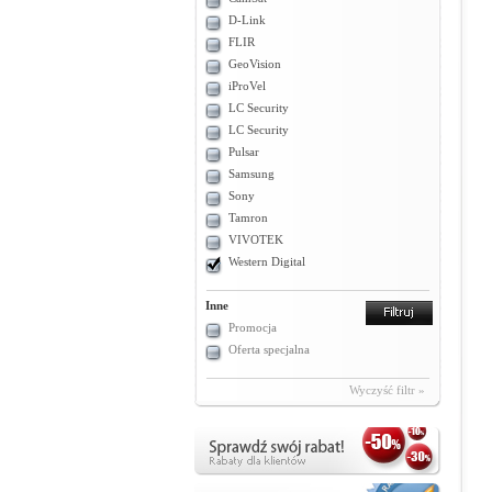
D-Link
FLIR
GeoVision
iProVel
LC Security
LC Security
Pulsar
Samsung
Sony
Tamron
VIVOTEK
Western Digital
Inne
Promocja
Oferta specjalna
Wyczyść filtr »