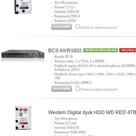
Typ Wewnętrzny
Format ["] 3,5
Interfejs SATA III
Pojemność [TB] 4
Zasilanie SATA
Dodaj do obserwowanych
BCS-NVR1602
Kanały IP 16
Wyjścia wideo 1 x VGA, 1 x HDMI
Prędkość zapisu [kl/s] 6 (16 x strumień główny @1080P),
dodatkowy @D1)
Wielkość obrazu [px] 1920 x 1080, 1280 x 1024, 1280 x
768
Kompresja H.264, MJPEG
Dodaj do obserwowanych
Western Digital dysk HDD WD RED 4T
Typ Wewnętrzny
Format 3,5 cala
Interfejs SATA III
Pojemność [GB] 4000