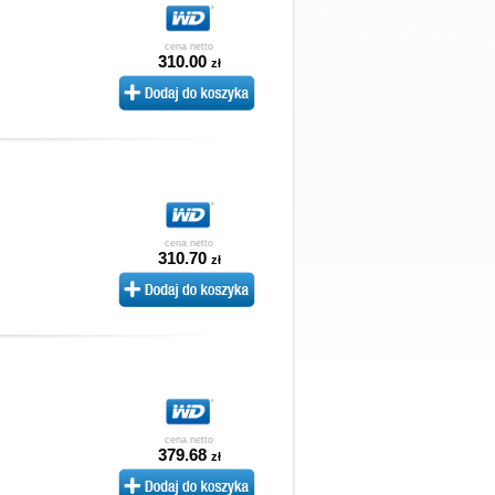
cena netto
310.00
zł
cena netto
310.70
zł
cena netto
379.68
zł