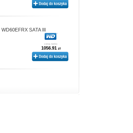
B WD60EFRX SATA III
cena netto
1056.91
zł