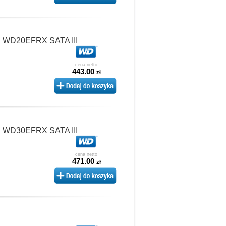
B WD20EFRX SATA III
cena netto
443.00
zł
B WD30EFRX SATA III
cena netto
471.00
zł