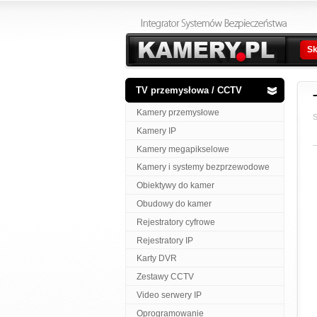
Sk
TV przemysłowa / CCTV
Kamery przemysłowe
S
Kamery IP
Kamery megapikselowe
Kamery i systemy bezprzewodowe
Obiektywy do kamer
Obudowy do kamer
Rejestratory cyfrowe
Rejestratory IP
Karty DVR
Zestawy CCTV
Video serwery IP
Oprogramowanie