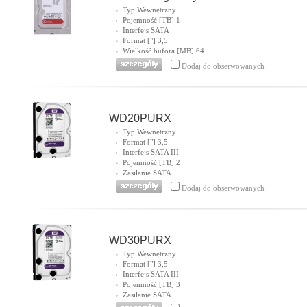
Typ Wewnętrzny
Pojemność [TB] 1
Interfejs SATA
Format ["] 3,5
Wielkość bufora [MB] 64
Dodaj do obserwowanych
WD20PURX
Typ Wewnętrzny
Format ["] 3,5
Interfejs SATA III
Pojemność [TB] 2
Zasilanie SATA
Dodaj do obserwowanych
WD30PURX
Typ Wewnętrzny
Format ["] 3,5
Interfejs SATA III
Pojemność [TB] 3
Zasilanie SATA