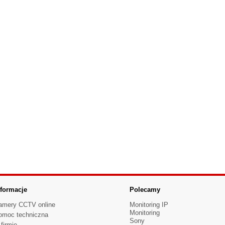
nformacje
Polecamy
amery CCTV online
Monitoring IP
Monitoring
omoc techniczna
Sony
firmie