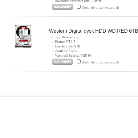
Szybkość obrotowa IntelliPower
Dodaj do obserwowanych
Western Digital dysk HDD WD RED 6T
Typ Wewnętrzny
Format ["] 3,5
Interfejs SATA III
Zasilanie SATA
Wielkość bufora [MB] 64
Dodaj do obserwowanych