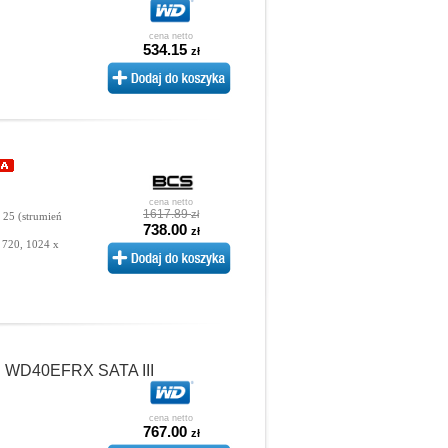
cena netto
534.15
zł
cena netto
1617.89
zł
 25 (strumień
738.00
zł
 720, 1024 x
B WD40EFRX SATA III
cena netto
767.00
zł