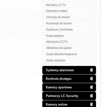
Monitory CCTV
Dekodery wideo
Uchwyty do kamer
Przewody do kamer
Zasilacze | końcówki
Karty pamięci
Akcesoria CCTV
Obrotnice do kamer
Szafy teleinformatyczne
Dyski sieciowe
Systemy alarmowe
Kontrola dostępu
Kamery sportowe
Partnerzy LC Security
Kamery online