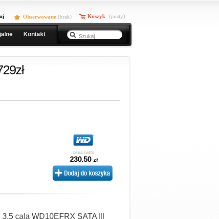
uj
Koszyk
(pusty)
Obserwowane
(
brak
)
jalne
Kontakt
729zł
cena netto
230.50
zł
 3.5 cala WD10EFRX SATA III