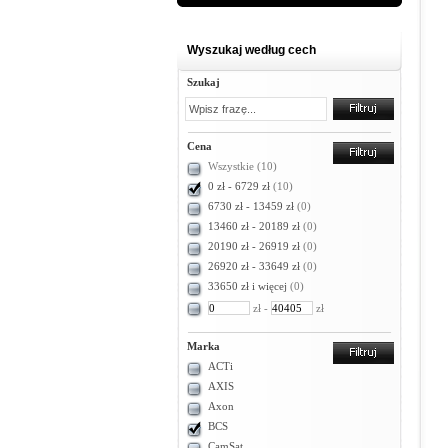
Wyszukaj według cech
Szukaj
Cena
Wszystkie
(10)
0 zł - 6729 zł
(10)
6730 zł - 13459 zł
(0)
13460 zł - 20189 zł
(0)
20190 zł - 26919 zł
(0)
26920 zł - 33649 zł
(0)
33650 zł i więcej
(0)
zł -
zł
Marka
ACTi
AXIS
Axon
BCS
CamSat