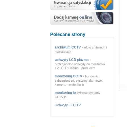
Polecane strony
archiwum CCTV
- info o zmianach i
nowościach
uchwyty LCD plazma
-
profesjonalne uchwyty do monitorów i
TV LCD / Plazma - producent
monitoring CCTV
- hurtownia
zabezpieczeń, systemy alarmowe,
kamery, monitoring ip
monitoring ip
cyfrowe systemy
CCTV ip
Uchwyty LCD TV