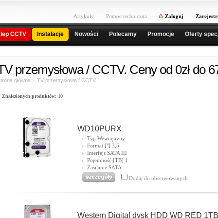
Artykuły
Pomoc techniczna
Zaloguj
Zarejestr
lep CCTV
Instalacje
Nowości
Polecamy
Promocje
Oferty spec
TV przemysłowa / CCTV. Ceny od 0zł do 6
»
trona główna
TV przemysłowa / CCTV
Znalezionych produktów: 10
WD10PURX
Typ Wewnętrzny
Format ["] 3,5
Interfejs SATA III
Pojemność [TB] 1
Zasilanie SATA
Dodaj do obserwowanych
Western Digital dysk HDD WD RED 1TB