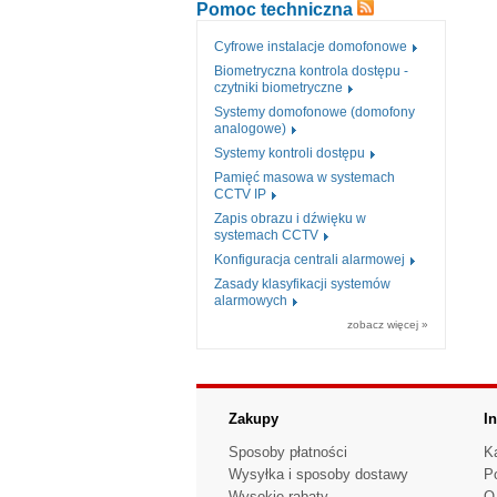
Pomoc techniczna
Cyfrowe instalacje domofonowe
Biometryczna kontrola dostępu -
czytniki biometryczne
Systemy domofonowe (domofony
analogowe)
Systemy kontroli dostępu
Pamięć masowa w systemach
CCTV IP
Zapis obrazu i dźwięku w
systemach CCTV
Konfiguracja centrali alarmowej
Zasady klasyfikacji systemów
alarmowych
zobacz więcej »
Zakupy
I
Sposoby płatności
K
Wysyłka i sposoby dostawy
P
Wysokie rabaty
O 