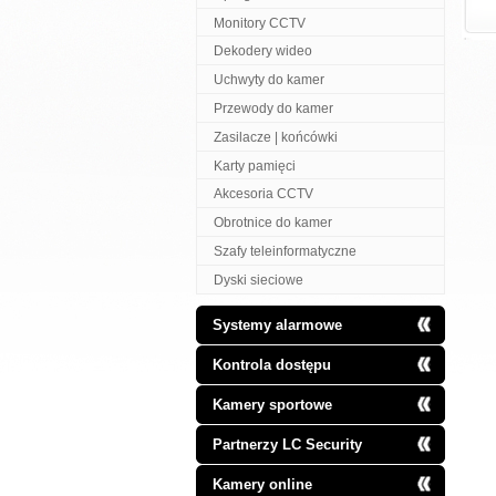
Monitory CCTV
Dekodery wideo
Uchwyty do kamer
Przewody do kamer
Zasilacze | końcówki
Karty pamięci
Akcesoria CCTV
Obrotnice do kamer
Szafy teleinformatyczne
Dyski sieciowe
Systemy alarmowe
Kontrola dostępu
Kamery sportowe
Partnerzy LC Security
Kamery online