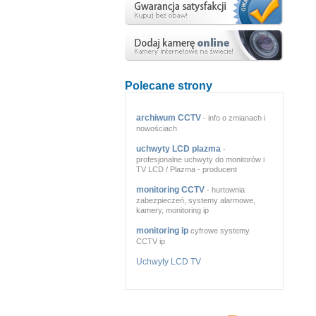
Polecane strony
archiwum CCTV
- info o zmianach i
nowościach
uchwyty LCD plazma
-
profesjonalne uchwyty do monitorów i
TV LCD / Plazma - producent
monitoring CCTV
- hurtownia
zabezpieczeń, systemy alarmowe,
kamery, monitoring ip
monitoring ip
cyfrowe systemy
CCTV ip
Uchwyty LCD TV