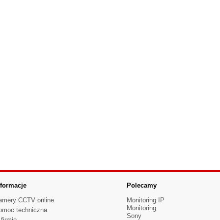
nformacje
Polecamy
amery CCTV online
Monitoring IP
Monitoring
omoc techniczna
Sony
firmie