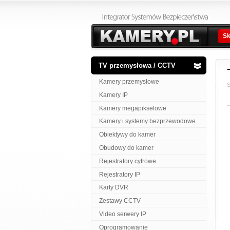
Sk
TV przemysłowa / CCTV
Kamery przemysłowe
S
Kamery IP
Kamery megapikselowe
Kamery i systemy bezprzewodowe
Obiektywy do kamer
Obudowy do kamer
Rejestratory cyfrowe
Rejestratory IP
Karty DVR
Zestawy CCTV
Video serwery IP
Oprogramowanie