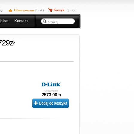
uj
Koszyk
(pusty)
Obserwowane
(
brak
)
jalne
Kontakt
729zł
cena netto
2573.00
zł