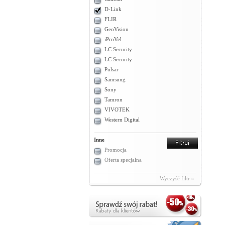
D-Link
FLIR
GeoVision
iProVel
LC Security
LC Security
Pulsar
Samsung
Sony
Tamron
VIVOTEK
Western Digital
Inne
Promocja
Oferta specjalna
Wyczyść filtr »