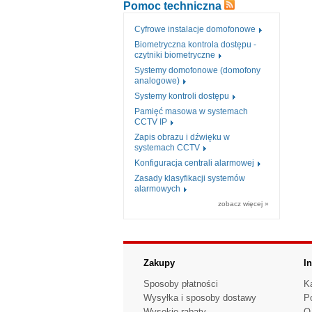
Pomoc techniczna
Cyfrowe instalacje domofonowe
Biometryczna kontrola dostępu -
czytniki biometryczne
Systemy domofonowe (domofony
analogowe)
Systemy kontroli dostępu
Pamięć masowa w systemach
CCTV IP
Zapis obrazu i dźwięku w
systemach CCTV
Konfiguracja centrali alarmowej
Zasady klasyfikacji systemów
alarmowych
zobacz więcej »
Zakupy
I
Sposoby płatności
K
Wysyłka i sposoby dostawy
P
Wysokie rabaty
O 