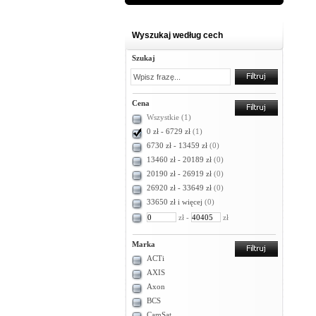
Wyszukaj według cech
Szukaj
Cena
Wszystkie
(1)
0 zł - 6729 zł
(1)
6730 zł - 13459 zł
(0)
13460 zł - 20189 zł
(0)
20190 zł - 26919 zł
(0)
26920 zł - 33649 zł
(0)
33650 zł i więcej
(0)
zł -
zł
Marka
ACTi
AXIS
Axon
BCS
CamSat