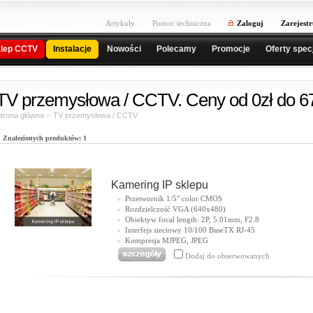
Artykuły
Pomoc techniczna
Zaloguj
Zarejestr
lep CCTV
Instalacje
Nowości
Polecamy
Promocje
Oferty spec
TV przemysłowa / CCTV. Ceny od 0zł do 6
»
trona główna
TV przemysłowa / CCTV
Znalezionych produktów: 1
Kamering IP sklepu
Przetwornik 1/5" color CMOS
Rozdzielczość VGA (640x480)
Obiektyw focal length: 2P, 5.01mm, F2.8
Interfejs sieciowy 10/100 BaseTX RJ-45
Kompresja MJPEG, JPEG
Dodaj do obserwowanych