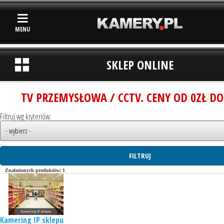
MENU
SKLEP ONLINE
TV PRZEMYSŁOWA / CCTV. CENY OD 0ZŁ DO
Filtruj wg kryteriów:
Znalezionych produktów: 1
Kamering IP sklepu