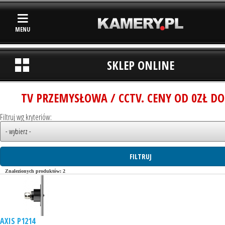
MENU
SKLEP ONLINE
TV PRZEMYSŁOWA / CCTV. CENY OD 0ZŁ DO
Filtruj wg kryteriów:
Znalezionych produktów: 2
AXIS P1214