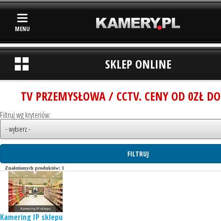
MENU
SKLEP ONLINE
TV PRZEMYSŁOWA / CCTV. CENY OD 0ZŁ DO
Filtruj wg kryteriów:
Znalezionych produktów: 1
Kamering IP sklepu