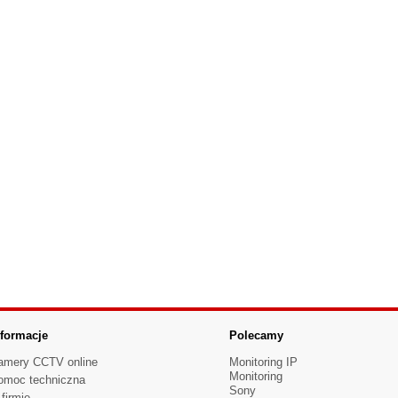
nformacje
Polecamy
amery CCTV online
Monitoring IP
Monitoring
omoc techniczna
Sony
firmie