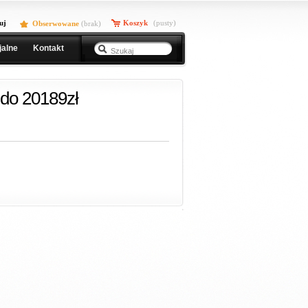
uj
Koszyk
(pusty)
Obserwowane
(
brak
)
jalne
Kontakt
do 20189zł