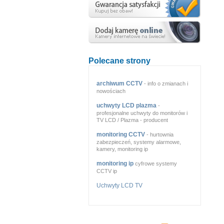
Polecane strony
archiwum CCTV
- info o zmianach i
nowościach
uchwyty LCD plazma
-
profesjonalne uchwyty do monitorów i
TV LCD / Plazma - producent
monitoring CCTV
- hurtownia
zabezpieczeń, systemy alarmowe,
kamery, monitoring ip
monitoring ip
cyfrowe systemy
CCTV ip
Uchwyty LCD TV