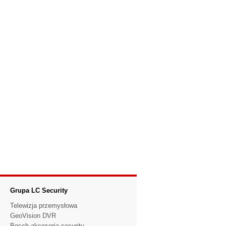
Grupa LC Security
Telewizja przemysłowa
GeoVision DVR
Bosch akcesoria security