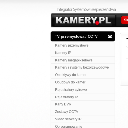
Sk
TV przemysłowa / CCTV
Kamery przemysłowe
S
Kamery IP
Kamery megapikselowe
Kamery i systemy bezprzewodowe
Obiektywy do kamer
Obudowy do kamer
Rejestratory cyfrowe
Rejestratory IP
Karty DVR
Zestawy CCTV
Video serwery IP
Oprogramowanie