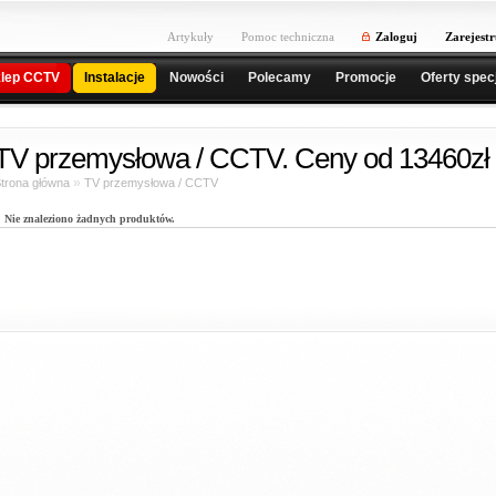
Artykuły
Pomoc techniczna
Zaloguj
Zarejestr
lep CCTV
Instalacje
Nowości
Polecamy
Promocje
Oferty spec
TV przemysłowa / CCTV. Ceny od 13460zł 
»
trona główna
TV przemysłowa / CCTV
Nie znaleziono żadnych produktów.