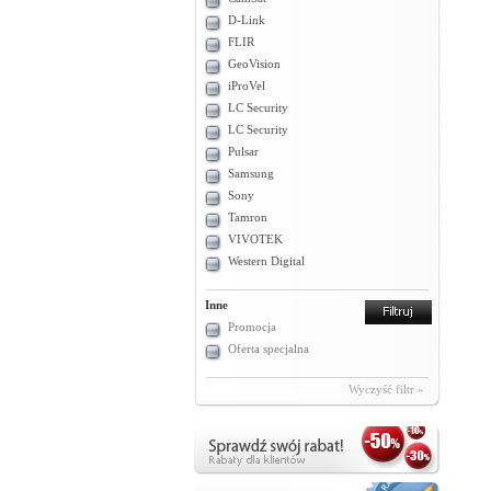
D-Link
FLIR
GeoVision
iProVel
LC Security
LC Security
Pulsar
Samsung
Sony
Tamron
VIVOTEK
Western Digital
Inne
Promocja
Oferta specjalna
Wyczyść filtr »