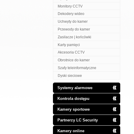
Monitory CCTV
Dekodery wideo
Uchwyty do kamer
Przewody do kamer
Zasilacze | końcówki
Karty pamięci
Akcesoria CCTV
Obrotnice do kamer
Szafy teleinformatyczne
Dyski sieciowe
Systemy alarmowe
Kontrola dostępu
Kamery sportowe
Partnerzy LC Security
Kamery online