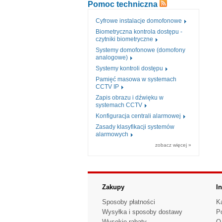
Pomoc techniczna
Cyfrowe instalacje domofonowe
Biometryczna kontrola dostępu -
czytniki biometryczne
Systemy domofonowe (domofony
analogowe)
Systemy kontroli dostępu
Pamięć masowa w systemach
CCTV IP
Zapis obrazu i dźwięku w
systemach CCTV
Konfiguracja centrali alarmowej
Zasady klasyfikacji systemów
alarmowych
zobacz więcej »
Zakupy
I
Sposoby płatności
K
Wysyłka i sposoby dostawy
P
Wysokie rabaty
O 