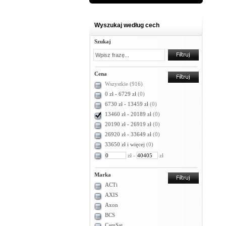
Wyszukaj według cech
Szukaj
Cena
Wszystkie
(916)
0 zł - 6729 zł
(0)
6730 zł - 13459 zł
(0)
13460 zł - 20189 zł
(0)
20190 zł - 26919 zł
(0)
26920 zł - 33649 zł
(0)
33650 zł i więcej
(0)
zł -
zł
Marka
ACTi
AXIS
Axon
BCS
CamSat