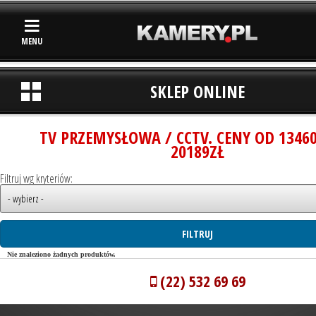
MENU
SKLEP ONLINE
TV PRZEMYSŁOWA / CCTV. CENY OD 1346
20189ZŁ
Filtruj wg kryteriów:
Nie znaleziono żadnych produktów.
(22) 532 69 69