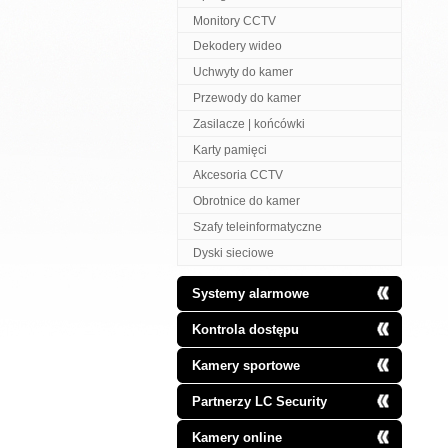
Monitory CCTV
Dekodery wideo
Uchwyty do kamer
Przewody do kamer
Zasilacze | końcówki
Karty pamięci
Akcesoria CCTV
Obrotnice do kamer
Szafy teleinformatyczne
Dyski sieciowe
Systemy alarmowe
Kontrola dostępu
Kamery sportowe
Partnerzy LC Security
Kamery online