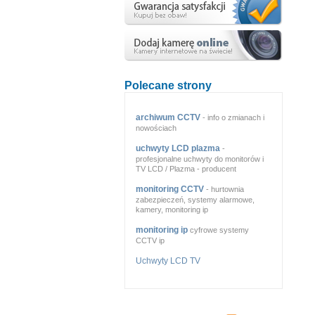
Polecane strony
archiwum CCTV
- info o zmianach i
nowościach
uchwyty LCD plazma
-
profesjonalne uchwyty do monitorów i
TV LCD / Plazma - producent
monitoring CCTV
- hurtownia
zabezpieczeń, systemy alarmowe,
kamery, monitoring ip
monitoring ip
cyfrowe systemy
CCTV ip
Uchwyty LCD TV