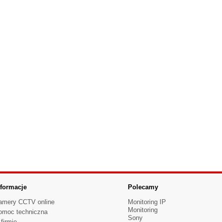
nformacje
Polecamy
amery CCTV online
Monitoring IP
Monitoring
omoc techniczna
Sony
firmie