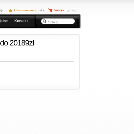
uj
Koszyk
(pusty)
Obserwowane
(
brak
)
jalne
Kontakt
do 20189zł