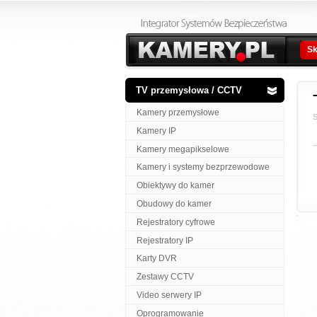
Sk
TV przemysłowa / CCTV
Kamery przemysłowe
S
Kamery IP
Kamery megapikselowe
Kamery i systemy bezprzewodowe
Obiektywy do kamer
Obudowy do kamer
Rejestratory cyfrowe
Rejestratory IP
Karty DVR
Zestawy CCTV
Video serwery IP
Oprogramowanie