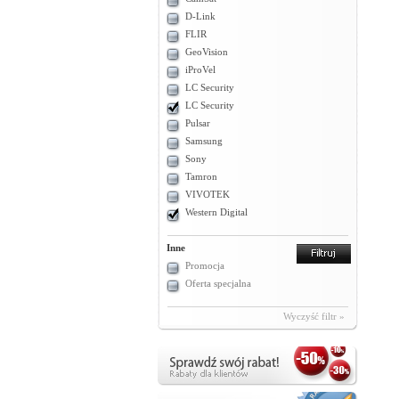
D-Link
FLIR
GeoVision
iProVel
LC Security
LC Security
Pulsar
Samsung
Sony
Tamron
VIVOTEK
Western Digital
Inne
Promocja
Oferta specjalna
Wyczyść filtr »