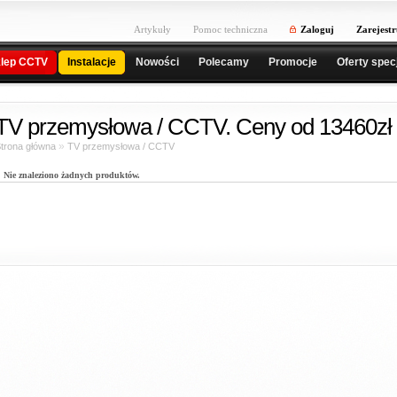
Artykuły
Pomoc techniczna
Zaloguj
Zarejestr
lep CCTV
Instalacje
Nowości
Polecamy
Promocje
Oferty spec
TV przemysłowa / CCTV. Ceny od 13460zł 
»
trona główna
TV przemysłowa / CCTV
Nie znaleziono żadnych produktów.