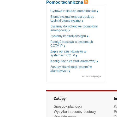
Pomoc techniczna
Cyfrowe instalacje domofonowe
Biometryczna kontrola dostępu -
czytniki biometryczne
Systemy domofonowe (domofony
analogowe)
Systemy kontroli dostępu
Pamięć masowa w systemach
CCTV IP
Zapis obrazu i dźwięku w
systemach CCTV
Konfiguracja centrali alarmowej
Zasady klasyfikacji systemów
alarmowych
zobacz więcej »
Zakupy
I
Sposoby płatności
K
Wysyłka i sposoby dostawy
P
Wysokie rabaty
O 