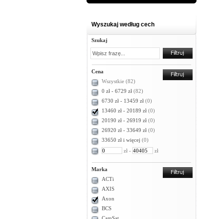
Wyszukaj według cech
Szukaj
Cena
Wszystkie
(82)
0 zł - 6729 zł
(82)
6730 zł - 13459 zł
(0)
13460 zł - 20189 zł
(0)
20190 zł - 26919 zł
(0)
26920 zł - 33649 zł
(0)
33650 zł i więcej
(0)
zł -
zł
Marka
ACTi
AXIS
Axon
BCS
CamSat