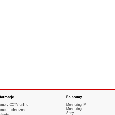
nformacje
Polecamy
amery CCTV online
Monitoring IP
Monitoring
omoc techniczna
Sony
firmie