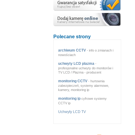
Polecane strony
archiwum CCTV
- info o zmianach i
nowościach
uchwyty LCD plazma
-
profesjonalne uchwyty do monitorów i
TV LCD / Plazma - producent
monitoring CCTV
- hurtownia
zabezpieczeń, systemy alarmowe,
kamery, monitoring ip
monitoring ip
cyfrowe systemy
CCTV ip
Uchwyty LCD TV