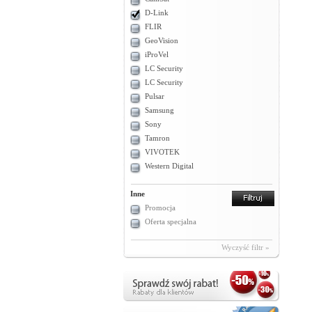
D-Link
FLIR
GeoVision
iProVel
LC Security
LC Security
Pulsar
Samsung
Sony
Tamron
VIVOTEK
Western Digital
Inne
Promocja
Oferta specjalna
Wyczyść filtr »