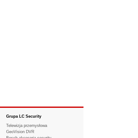
Grupa LC Security
Telewizja przemysłowa
GeoVision DVR
Bosch akcesoria security