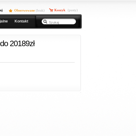
uj
Koszyk
(pusty)
Obserwowane
(
brak
)
jalne
Kontakt
do 20189zł