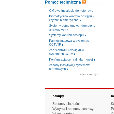
Pomoc techniczna
Cyfrowe instalacje domofonowe
Biometryczna kontrola dostępu -
czytniki biometryczne
Systemy domofonowe (domofony
analogowe)
Systemy kontroli dostępu
Pamięć masowa w systemach
CCTV IP
Zapis obrazu i dźwięku w
systemach CCTV
Konfiguracja centrali alarmowej
Zasady klasyfikacji systemów
alarmowych
zobacz więcej »
Zakupy
I
Sposoby płatności
K
Wysyłka i sposoby dostawy
P
Wysokie rabaty
O 