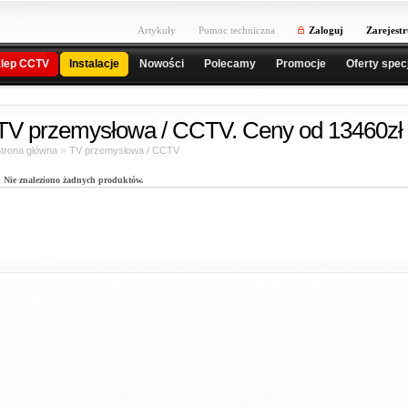
Artykuły
Pomoc techniczna
Zaloguj
Zarejestr
lep CCTV
Instalacje
Nowości
Polecamy
Promocje
Oferty spec
TV przemysłowa / CCTV. Ceny od 13460zł 
»
trona główna
TV przemysłowa / CCTV
Nie znaleziono żadnych produktów.