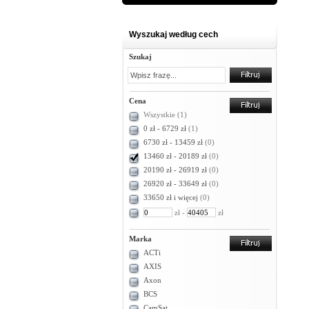
Wyszukaj według cech
Szukaj
Cena
Wszystkie
(1)
0 zł - 6729 zł
(1)
6730 zł - 13459 zł
(0)
13460 zł - 20189 zł
(0)
20190 zł - 26919 zł
(0)
26920 zł - 33649 zł
(0)
33650 zł i więcej
(0)
zł -
zł
Marka
ACTi
AXIS
Axon
BCS
CamSat