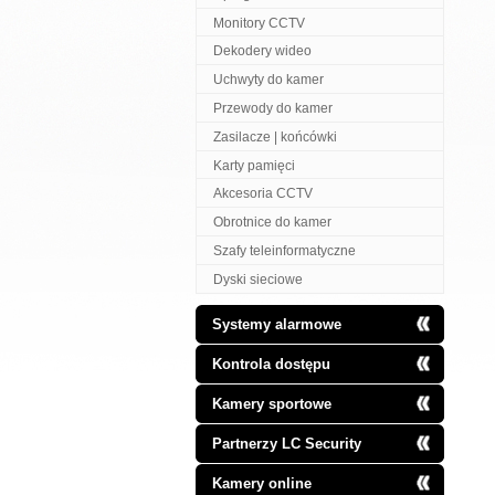
Monitory CCTV
Dekodery wideo
Uchwyty do kamer
Przewody do kamer
Zasilacze | końcówki
Karty pamięci
Akcesoria CCTV
Obrotnice do kamer
Szafy teleinformatyczne
Dyski sieciowe
Systemy alarmowe
Kontrola dostępu
Kamery sportowe
Partnerzy LC Security
Kamery online