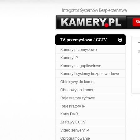
Sk
TV przemysłowa / CCTV
Kamery przemysłowe
S
Kamery IP
Kamery megapikselowe
Kamery i systemy bezprzewodowe
Obiektywy do kamer
Obudowy do kamer
Rejestratory cyfrowe
Rejestratory IP
Karty DVR
Zestawy CCTV
Video serwery IP
Oprogramowanie