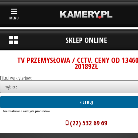
MENU
SKLEP ONLINE
TV PRZEMYSŁOWA / CCTV. CENY OD 1346
20189ZŁ
Filtruj wg kryteriów:
Nie znaleziono żadnych produktów.
(22) 532 69 69