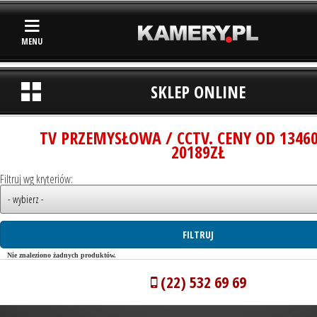
MENU
SKLEP ONLINE
TV PRZEMYSŁOWA / CCTV. CENY OD 1346
20189ZŁ
Filtruj wg kryteriów:
Nie znaleziono żadnych produktów.
(22) 532 69 69