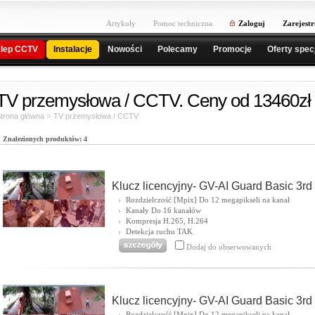
Artykuły
Pomoc techniczna
Zaloguj
Zarejestr
lep CCTV
Instalacje
Nowości
Polecamy
Promocje
Oferty spec
TV przemysłowa / CCTV. Ceny od 13460zł 
»
trona główna
TV przemysłowa / CCTV
Znalezionych produktów: 4
Klucz licencyjny- GV-AI Guard Basic 3rd
Rozdzielczość [Mpix] Do 12 megapikseli na kanał
Kanały Do 16 kanałów
Kompresja H.265, H.264
Detekcja ruchu TAK
Dodaj do obserwowanych
Klucz licencyjny- GV-AI Guard Basic 3rd
Rozdzielczość [Mpix] Do 12 megapikseli na kanał