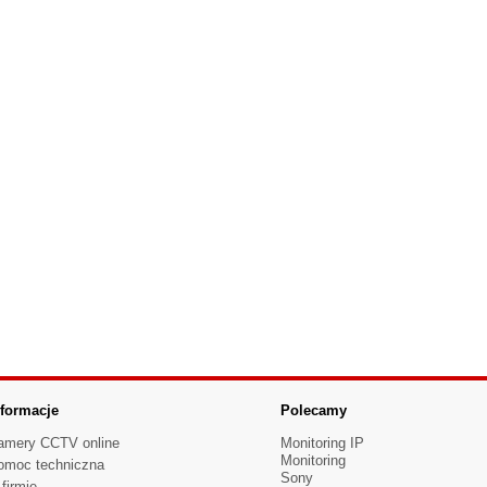
nformacje
Polecamy
amery CCTV online
Monitoring IP
Monitoring
omoc techniczna
Sony
firmie