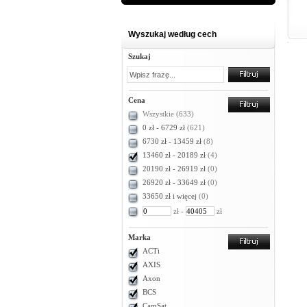
Wyszukaj według cech
Szukaj
Cena
Wszystkie
(633)
0 zł - 6729 zł
(621)
6730 zł - 13459 zł
(8)
13460 zł - 20189 zł
(4)
20190 zł - 26919 zł
(0)
26920 zł - 33649 zł
(0)
33650 zł i więcej
(0)
zł -
zł
Marka
ACTi
AXIS
Axon
BCS
CamSat