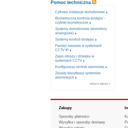
Pomoc techniczna
Cyfrowe instalacje domofonowe
Biometryczna kontrola dostępu -
czytniki biometryczne
Systemy domofonowe (domofony
analogowe)
Systemy kontroli dostępu
Pamięć masowa w systemach
CCTV IP
Zapis obrazu i dźwięku w
systemach CCTV
Konfiguracja centrali alarmowej
Zasady klasyfikacji systemów
alarmowych
zobacz więcej »
Zakupy
I
Sposoby płatności
K
Wysyłka i sposoby dostawy
P
Wysokie rabaty
O 