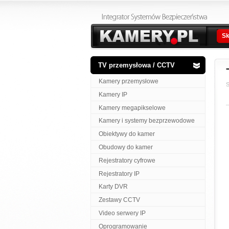
Sk
TV przemysłowa / CCTV
Kamery przemysłowe
S
Kamery IP
Kamery megapikselowe
Kamery i systemy bezprzewodowe
Obiektywy do kamer
Obudowy do kamer
Rejestratory cyfrowe
Rejestratory IP
Karty DVR
Zestawy CCTV
Video serwery IP
Oprogramowanie