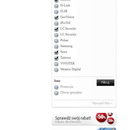
D-Link
FLIR
GeoVision
iProVel
LC Security
LC Security
Pulsar
Samsung
Sony
Tamron
VIVOTEK
Western Digital
Inne
Promocja
Oferta specjalna
Wyczyść filtr »