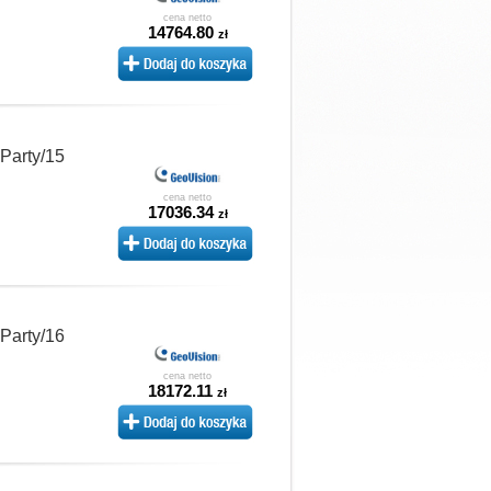
cena netto
14764.80
zł
 Party/15
cena netto
17036.34
zł
 Party/16
cena netto
18172.11
zł