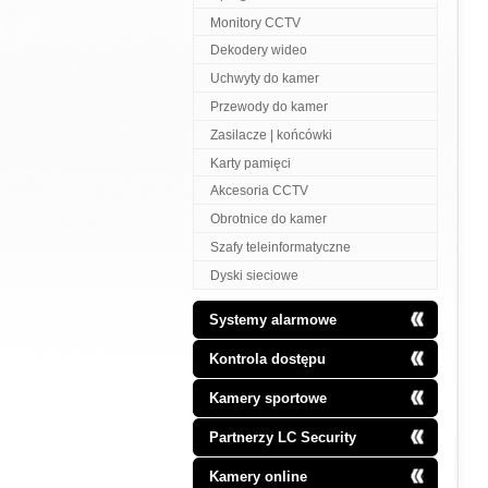
Monitory CCTV
Dekodery wideo
Uchwyty do kamer
Przewody do kamer
Zasilacze | końcówki
Karty pamięci
Akcesoria CCTV
Obrotnice do kamer
Szafy teleinformatyczne
Dyski sieciowe
Systemy alarmowe
Kontrola dostępu
Kamery sportowe
Partnerzy LC Security
Kamery online