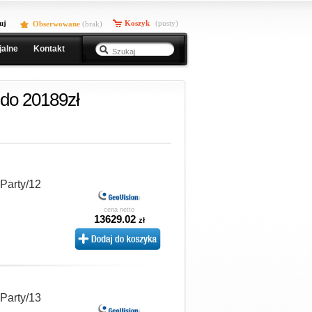
uj
Koszyk
(pusty)
Obserwowane
(
brak
)
jalne
Kontakt
do 20189zł
 Party/12
cena netto
13629.02
zł
 Party/13