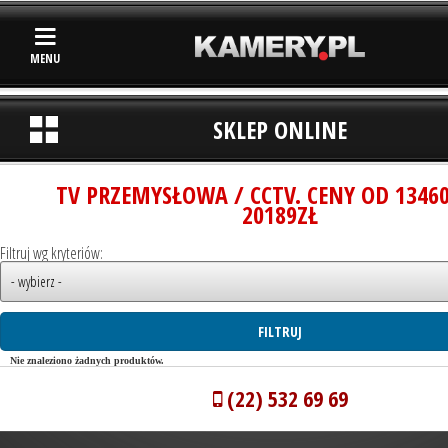
MENU
SKLEP ONLINE
TV PRZEMYSŁOWA / CCTV. CENY OD 1346
20189ZŁ
Filtruj wg kryteriów:
Nie znaleziono żadnych produktów.
(22) 532 69 69