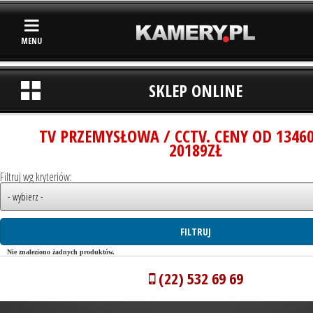
MENU
SKLEP ONLINE
TV PRZEMYSŁOWA / CCTV. CENY OD 1346
20189ZŁ
Filtruj wg kryteriów:
Nie znaleziono żadnych produktów.
(22) 532 69 69