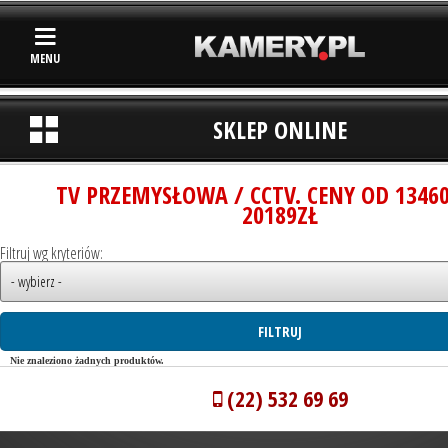
MENU
SKLEP ONLINE
TV PRZEMYSŁOWA / CCTV. CENY OD 1346
20189ZŁ
Filtruj wg kryteriów:
Nie znaleziono żadnych produktów.
(22) 532 69 69