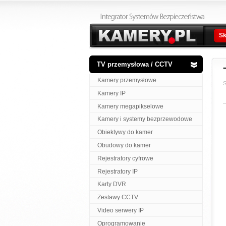
Sk
TV przemysłowa / CCTV
Kamery przemysłowe
S
Kamery IP
Kamery megapikselowe
Kamery i systemy bezprzewodowe
Obiektywy do kamer
Obudowy do kamer
Rejestratory cyfrowe
Rejestratory IP
Karty DVR
Zestawy CCTV
Video serwery IP
Oprogramowanie