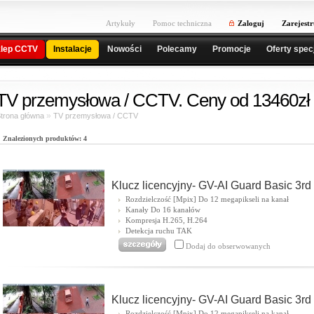
Artykuły
Pomoc techniczna
Zaloguj
Zarejestr
lep CCTV
Instalacje
Nowości
Polecamy
Promocje
Oferty spec
TV przemysłowa / CCTV. Ceny od 13460zł 
»
trona główna
TV przemysłowa / CCTV
Znalezionych produktów: 4
Klucz licencyjny- GV-AI Guard Basic 3rd
Rozdzielczość [Mpix] Do 12 megapikseli na kanał
Kanały Do 16 kanałów
Kompresja H.265, H.264
Detekcja ruchu TAK
Dodaj do obserwowanych
Klucz licencyjny- GV-AI Guard Basic 3rd
Rozdzielczość [Mpix] Do 12 megapikseli na kanał