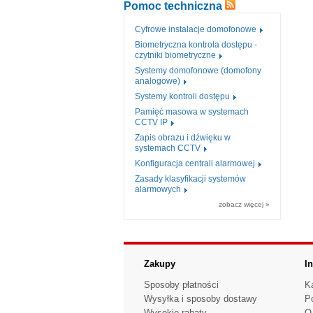
Pomoc techniczna
Cyfrowe instalacje domofonowe
Biometryczna kontrola dostępu -
czytniki biometryczne
Systemy domofonowe (domofony
analogowe)
Systemy kontroli dostępu
Pamięć masowa w systemach
CCTV IP
Zapis obrazu i dźwięku w
systemach CCTV
Konfiguracja centrali alarmowej
Zasady klasyfikacji systemów
alarmowych
zobacz więcej »
Zakupy
I
Sposoby płatności
K
Wysyłka i sposoby dostawy
P
Wysokie rabaty
O 