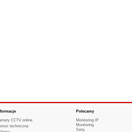
nformacje
Polecamy
amery CCTV online
Monitoring IP
Monitoring
omoc techniczna
Sony
firmie