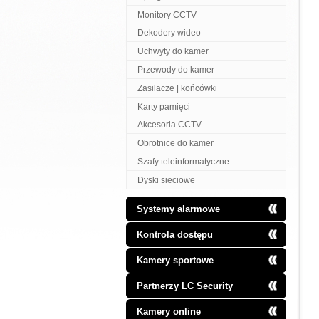
Monitory CCTV
Dekodery wideo
Uchwyty do kamer
Przewody do kamer
Zasilacze | końcówki
Karty pamięci
Akcesoria CCTV
Obrotnice do kamer
Szafy teleinformatyczne
Dyski sieciowe
Systemy alarmowe
Kontrola dostępu
Kamery sportowe
Partnerzy LC Security
Kamery online