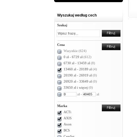
Wyszukaj według cech
Szukaj
Cena
Wszystkie
(624)
0 zł - 6729 zł
(612)
6730 zł - 13459 zł
(8)
13460 zł - 20189 zł
(4)
20190 zł - 26919 zł
(0)
26920 zł - 33649 zł
(0)
33650 zł i więcej
(0)
zł -
zł
Marka
ACTi
AXIS
Axon
BCS
CamSat