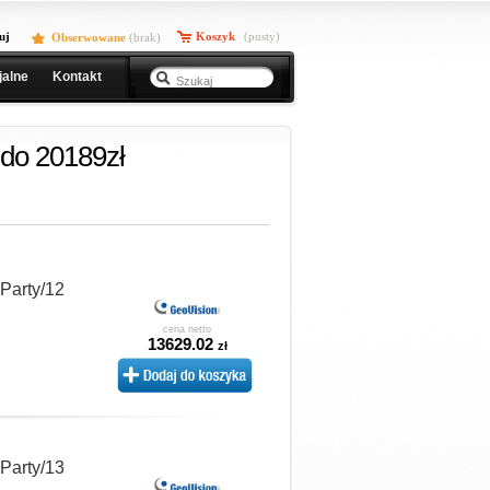
uj
Koszyk
(pusty)
Obserwowane
(
brak
)
jalne
Kontakt
do 20189zł
 Party/12
cena netto
13629.02
zł
 Party/13