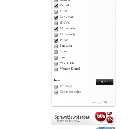
D-Link
FLIR
GeoVision
iProVel
LC Security
LC Security
Pulsar
Samsung
Sony
Tamron
VIVOTEK
Western Digital
Inne
Promocja
Oferta specjalna
Wyczyść filtr »