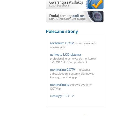
Polecane strony
archiwum CCTV
- info o zmianach i
nowościach
uchwyty LCD plazma
-
profesjonalne uchwyty do monitorów i
TV LCD / Plazma - producent
monitoring CCTV
- hurtownia
zabezpieczeń, systemy alarmowe,
kamery, monitoring ip
monitoring ip
cyfrowe systemy
CCTV ip
Uchwyty LCD TV