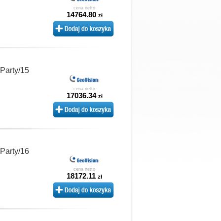
cena netto
14764.80
zł
 Party/15
cena netto
17036.34
zł
 Party/16
cena netto
18172.11
zł