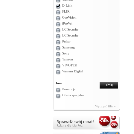
D-Link
FLIR
GeoVision
iProVel
LC Security
LC Security
Pulsar
Samsung
Sony
Tamron
VIVOTEK
Western Digital
Inne
Promocja
Oferta specjalna
Wyczyść filtr »