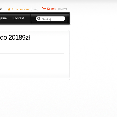
uj
Koszyk
(pusty)
Obserwowane
(
brak
)
jalne
Kontakt
do 20189zł