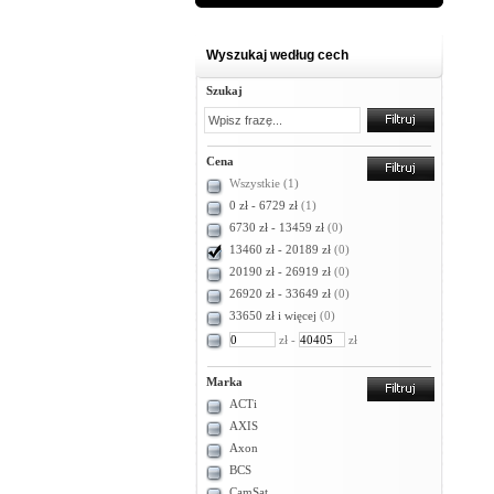
Wyszukaj według cech
Szukaj
Cena
Wszystkie
(1)
0 zł - 6729 zł
(1)
6730 zł - 13459 zł
(0)
13460 zł - 20189 zł
(0)
20190 zł - 26919 zł
(0)
26920 zł - 33649 zł
(0)
33650 zł i więcej
(0)
zł -
zł
Marka
ACTi
AXIS
Axon
BCS
CamSat