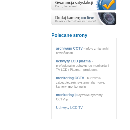
Polecane strony
archiwum CCTV
- info o zmianach i
nowościach
uchwyty LCD plazma
-
profesjonalne uchwyty do monitorów i
TV LCD / Plazma - producent
monitoring CCTV
- hurtownia
zabezpieczeń, systemy alarmowe,
kamery, monitoring ip
monitoring ip
cyfrowe systemy
CCTV ip
Uchwyty LCD TV