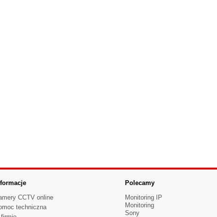
nformacje
Polecamy
amery CCTV online
Monitoring IP
Monitoring
omoc techniczna
Sony
firmie