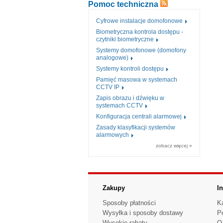
Pomoc techniczna
Cyfrowe instalacje domofonowe
Biometryczna kontrola dostępu -
czytniki biometryczne
Systemy domofonowe (domofony
analogowe)
Systemy kontroli dostępu
Pamięć masowa w systemach
CCTV IP
Zapis obrazu i dźwięku w
systemach CCTV
Konfiguracja centrali alarmowej
Zasady klasyfikacji systemów
alarmowych
zobacz więcej »
Zakupy
I
Sposoby płatności
K
Wysyłka i sposoby dostawy
P
Wysokie rabaty
O 