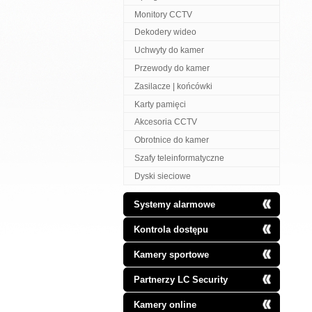
Monitory CCTV
Dekodery wideo
Uchwyty do kamer
Przewody do kamer
Zasilacze | końcówki
Karty pamięci
Akcesoria CCTV
Obrotnice do kamer
Szafy teleinformatyczne
Dyski sieciowe
Systemy alarmowe
Kontrola dostępu
Kamery sportowe
Partnerzy LC Security
Kamery online