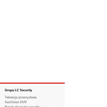
Grupa LC Security
Telewizja przemysłowa
GeoVision DVR
Bosch akcesoria security