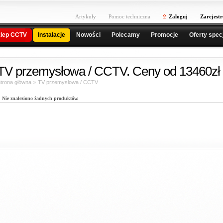
Artykuły
Pomoc techniczna
Zaloguj
Zarejestr
lep CCTV
Instalacje
Nowości
Polecamy
Promocje
Oferty spec
TV przemysłowa / CCTV. Ceny od 13460zł 
»
trona główna
TV przemysłowa / CCTV
Nie znaleziono żadnych produktów.