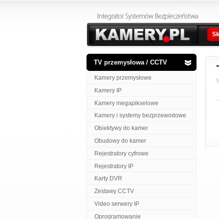
Sk
TV przemysłowa / CCTV
Kamery przemysłowe
S
Kamery IP
Kamery megapikselowe
Kamery i systemy bezprzewodowe
Obiektywy do kamer
Obudowy do kamer
Rejestratory cyfrowe
Rejestratory IP
Karty DVR
Zestawy CCTV
Video serwery IP
Oprogramowanie