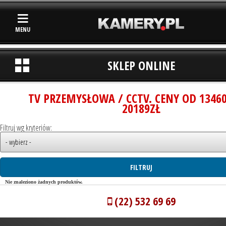
MENU
SKLEP ONLINE
TV PRZEMYSŁOWA / CCTV. CENY OD 1346
20189ZŁ
Filtruj wg kryteriów:
Nie znaleziono żadnych produktów.
(22) 532 69 69