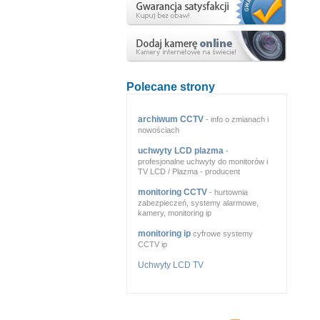
Polecane strony
archiwum CCTV
- info o zmianach i
nowościach
uchwyty LCD plazma
-
profesjonalne uchwyty do monitorów i
TV LCD / Plazma - producent
monitoring CCTV
- hurtownia
zabezpieczeń, systemy alarmowe,
kamery, monitoring ip
monitoring ip
cyfrowe systemy
CCTV ip
Uchwyty LCD TV