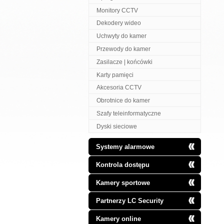
Monitory CCTV
Dekodery wideo
Uchwyty do kamer
Przewody do kamer
Zasilacze | końcówki
Karty pamięci
Akcesoria CCTV
Obrotnice do kamer
Szafy teleinformatyczne
Dyski sieciowe
Systemy alarmowe
Kontrola dostępu
Kamery sportowe
Partnerzy LC Security
Kamery online