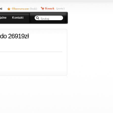
uj
Koszyk
(pusty)
Obserwowane
(
brak
)
jalne
Kontakt
do 26919zł