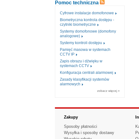
Pomoc techniczna
Cyfrowe instalacje domofonowe
Biometryczna kontrola dostępu -
czytniki biometryczne
Systemy domofonowe (domofony
analogowe)
Systemy kontroli dostępu
Pamięć masowa w systemach
CCTV IP
Zapis obrazu i dźwięku w
systemach CCTV
Konfiguracja centrali alarmowej
Zasady klasyfikacji systemów
alarmowych
zobacz więcej »
Zakupy
I
Sposoby płatności
K
Wysyłka i sposoby dostawy
P
Wysokie rabaty
O 