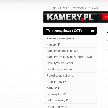
Sk
TV przemysłowa / CCTV
Kamery przemysłowe
S
Kamery IP
Kamery megapikselowe
Kamery i systemy bezprzewodowe
Obiektywy do kamer
Obudowy do kamer
Rejestratory cyfrowe
Rejestratory IP
Karty DVR
Zestawy CCTV
Video serwery IP
Oprogramowanie