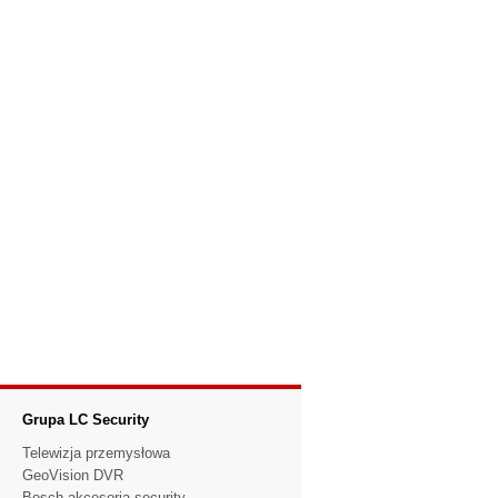
Grupa LC Security
Telewizja przemysłowa
GeoVision DVR
Bosch akcesoria security