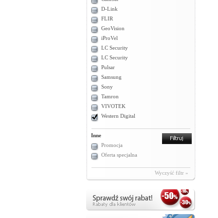
D-Link
FLIR
GeoVision
iProVel
LC Security
LC Security
Pulsar
Samsung
Sony
Tamron
VIVOTEK
Western Digital
Inne
Promocja
Oferta specjalna
Wyczyść filtr »