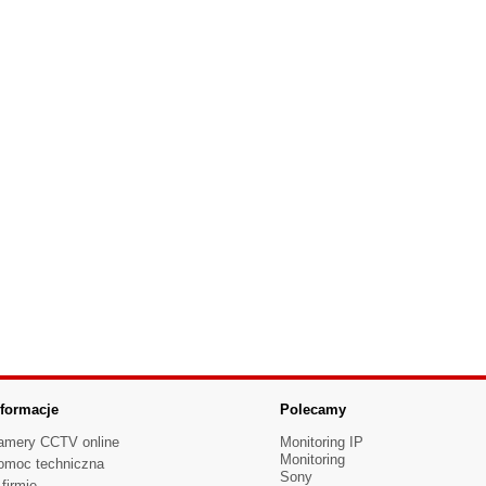
nformacje
Polecamy
amery CCTV online
Monitoring IP
Monitoring
omoc techniczna
Sony
firmie