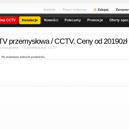
Artykuły
Pomoc techniczna
Zaloguj
Zarejestr
lep CCTV
Instalacje
Nowości
Polecamy
Promocje
Oferty spec
TV przemysłowa / CCTV. Ceny od 20190zł 
»
trona główna
TV przemysłowa / CCTV
Nie znaleziono żadnych produktów.