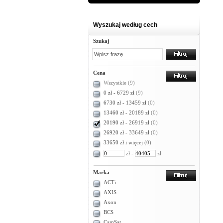
Wyszukaj według cech
Szukaj
Cena
Wszystkie
(9)
0 zł - 6729 zł
(9)
6730 zł - 13459 zł
(0)
13460 zł - 20189 zł
(0)
20190 zł - 26919 zł
(0)
26920 zł - 33649 zł
(0)
33650 zł i więcej
(0)
zł -
zł
Marka
ACTi
AXIS
Axon
BCS
CamSat