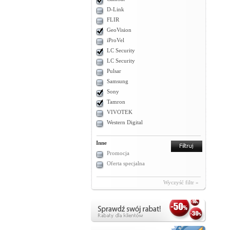
D-Link
FLIR
GeoVision
iProVel
LC Security
LC Security
Pulsar
Samsung
Sony
Tamron
VIVOTEK
Western Digital
Inne
Promocja
Oferta specjalna
Wyczyść filtr »