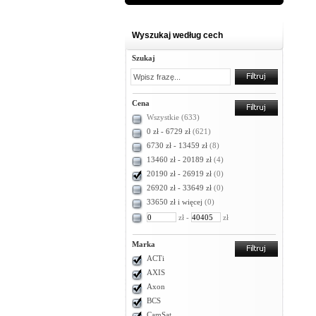
Wyszukaj według cech
Szukaj
Cena
Wszystkie
(633)
0 zł - 6729 zł
(621)
6730 zł - 13459 zł
(8)
13460 zł - 20189 zł
(4)
20190 zł - 26919 zł
(0)
26920 zł - 33649 zł
(0)
33650 zł i więcej
(0)
zł -
zł
Marka
ACTi
AXIS
Axon
BCS
CamSat