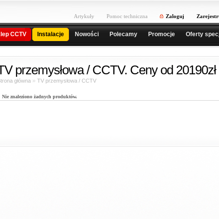
Artykuły
Pomoc techniczna
Zaloguj
Zarejestr
lep CCTV
Instalacje
Nowości
Polecamy
Promocje
Oferty spec
TV przemysłowa / CCTV. Ceny od 20190zł 
»
trona główna
TV przemysłowa / CCTV
Nie znaleziono żadnych produktów.