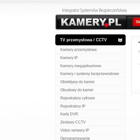
Sk
TV przemysłowa / CCTV
Kamery przemysłowe
S
Kamery IP
Kamery megapikselowe
Kamery i systemy bezprzewodowe
Obiektywy do kamer
Obudowy do kamer
Rejestratory cyfrowe
Rejestratory IP
Karty DVR
Zestawy CCTV
Video serwery IP
Oprogramowanie