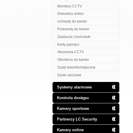
Monitory CCTV
Dekodery wideo
Uchwyty do kamer
Przewody do kamer
Zasilacze | końcówki
Karty pamięci
Akcesoria CCTV
Obrotnice do kamer
Szafy teleinformatyczne
Dyski sieciowe
Systemy alarmowe
Kontrola dostępu
Kamery sportowe
Partnerzy LC Security
Kamery online