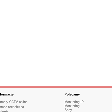
nformacje
Polecamy
amery CCTV online
Monitoring IP
Monitoring
omoc techniczna
Sony
firmie