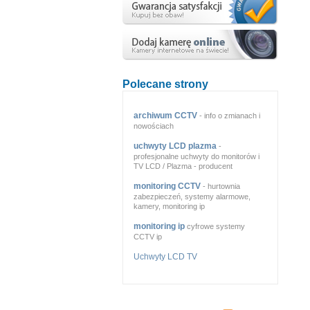
Polecane strony
archiwum CCTV
- info o zmianach i
nowościach
uchwyty LCD plazma
-
profesjonalne uchwyty do monitorów i
TV LCD / Plazma - producent
monitoring CCTV
- hurtownia
zabezpieczeń, systemy alarmowe,
kamery, monitoring ip
monitoring ip
cyfrowe systemy
CCTV ip
Uchwyty LCD TV