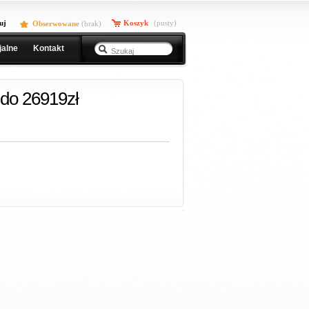
uj
Koszyk
(pusty)
Obserwowane
(
brak
)
jalne
Kontakt
do 26919zł