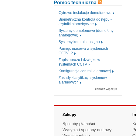
Pomoc techniczna
Cyfrowe instalacje domofonowe
Biometryczna kontrola dostępu -
czytniki biometryczne
Systemy domofonowe (domofony
analogowe)
Systemy kontroli dostępu
Pamięć masowa w systemach
CCTV IP
Zapis obrazu i dźwięku w
systemach CCTV
Konfiguracja centrali alarmowej
Zasady klasyfikacji systemów
alarmowych
zobacz więcej »
Zakupy
I
Sposoby płatności
K
Wysyłka i sposoby dostawy
P
Wysokie rabaty
O 