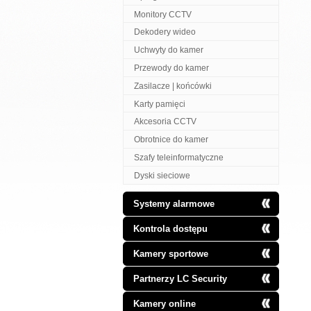
Monitory CCTV
Dekodery wideo
Uchwyty do kamer
Przewody do kamer
Zasilacze | końcówki
Karty pamięci
Akcesoria CCTV
Obrotnice do kamer
Szafy teleinformatyczne
Dyski sieciowe
Systemy alarmowe
Kontrola dostępu
Kamery sportowe
Partnerzy LC Security
Kamery online