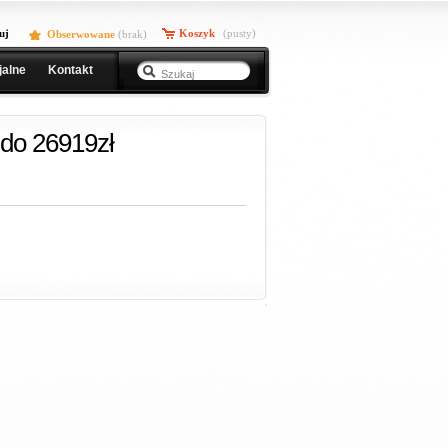
uj
Koszyk
(pusty)
Obserwowane
(
brak
)
jalne
Kontakt
do 26919zł