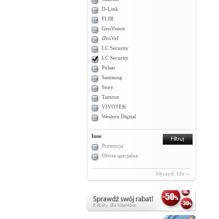
D-Link
FLIR
GeoVision
iProVel
LC Security
LC Security
Pulsar
Samsung
Sony
Tamron
VIVOTEK
Western Digital
Inne
Promocja
Oferta specjalna
Wyczyść filtr »