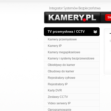
Sk
TV przemysłowa / CCTV
Kamery przemysłowe
S
Kamery IP
Kamery megapikselowe
Kamery i systemy bezprzewodowe
Obiektywy do kamer
Obudowy do kamer
Rejestratory cyfrowe
Rejestratory IP
Karty DVR
Zestawy CCTV
Video serwery IP
Oprogramowanie