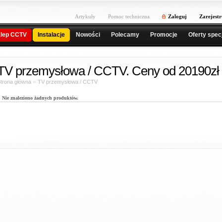
Artykuły
Pomoc techniczna
Zaloguj
Zarejestr
lep CCTV
Instalacje
Nowości
Polecamy
Promocje
Oferty spec
TV przemysłowa / CCTV. Ceny od 20190zł 
»
trona główna
TV przemysłowa / CCTV
Nie znaleziono żadnych produktów.