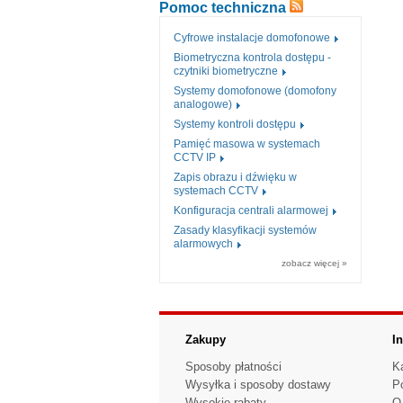
Pomoc techniczna
Cyfrowe instalacje domofonowe
Biometryczna kontrola dostępu -
czytniki biometryczne
Systemy domofonowe (domofony
analogowe)
Systemy kontroli dostępu
Pamięć masowa w systemach
CCTV IP
Zapis obrazu i dźwięku w
systemach CCTV
Konfiguracja centrali alarmowej
Zasady klasyfikacji systemów
alarmowych
zobacz więcej »
Zakupy
I
Sposoby płatności
K
Wysyłka i sposoby dostawy
P
Wysokie rabaty
O 