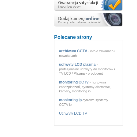
Polecane strony
archiwum CCTV
- info o zmianach i
nowościach
uchwyty LCD plazma
-
profesjonalne uchwyty do monitorów i
TV LCD / Plazma - producent
monitoring CCTV
- hurtownia
zabezpieczeń, systemy alarmowe,
kamery, monitoring ip
monitoring ip
cyfrowe systemy
CCTV ip
Uchwyty LCD TV