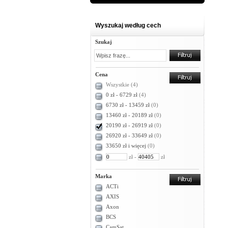
Wyszukaj według cech
Szukaj
Cena
Wszystkie
(4)
0 zł - 6729 zł
(4)
6730 zł - 13459 zł
(0)
13460 zł - 20189 zł
(0)
20190 zł - 26919 zł
(0)
26920 zł - 33649 zł
(0)
33650 zł i więcej
(0)
zł -
zł
Marka
ACTi
AXIS
Axon
BCS
CamSat