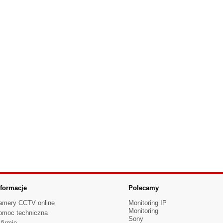
nformacje
Polecamy
amery CCTV online
Monitoring IP
Monitoring
omoc techniczna
Sony
firmie