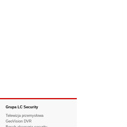
Grupa LC Security
Telewizja przemysłowa
GeoVision DVR
Bosch akcesoria security