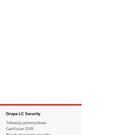
Grupa LC Security
Telewizja przemysłowa
GeoVision DVR
Bosch akcesoria security