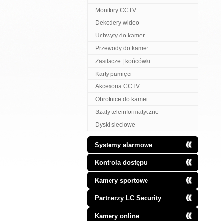
Monitory CCTV
Dekodery wideo
Uchwyty do kamer
Przewody do kamer
Zasilacze | końcówki
Karty pamięci
Akcesoria CCTV
Obrotnice do kamer
Szafy teleinformatyczne
Dyski sieciowe
Systemy alarmowe
Kontrola dostępu
Kamery sportowe
Partnerzy LC Security
Kamery online