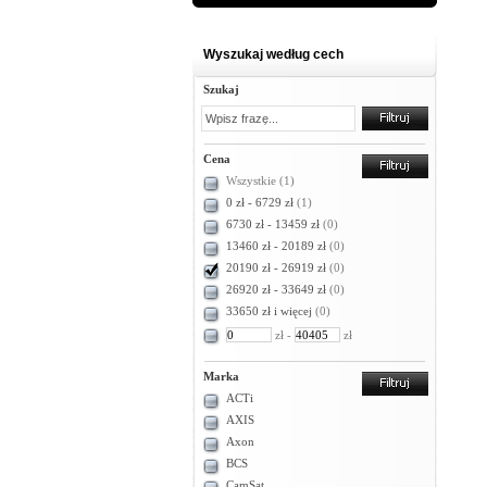
Wyszukaj według cech
Szukaj
Cena
Wszystkie
(1)
0 zł - 6729 zł
(1)
6730 zł - 13459 zł
(0)
13460 zł - 20189 zł
(0)
20190 zł - 26919 zł
(0)
26920 zł - 33649 zł
(0)
33650 zł i więcej
(0)
zł -
zł
Marka
ACTi
AXIS
Axon
BCS
CamSat