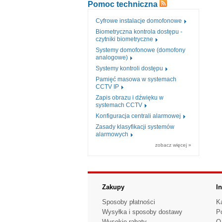
Pomoc techniczna
Cyfrowe instalacje domofonowe
Biometryczna kontrola dostępu -
czytniki biometryczne
Systemy domofonowe (domofony
analogowe)
Systemy kontroli dostępu
Pamięć masowa w systemach
CCTV IP
Zapis obrazu i dźwięku w
systemach CCTV
Konfiguracja centrali alarmowej
Zasady klasyfikacji systemów
alarmowych
zobacz więcej »
Zakupy
I
Sposoby płatności
K
Wysyłka i sposoby dostawy
P
Wysokie rabaty
O 