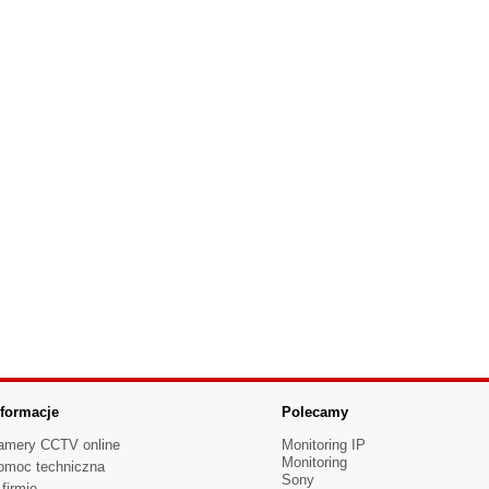
nformacje
Polecamy
amery CCTV online
Monitoring IP
Monitoring
omoc techniczna
Sony
firmie