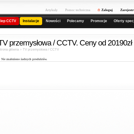
Artykuły
Pomoc techniczna
Zaloguj
Zarejestr
lep CCTV
Instalacje
Nowości
Polecamy
Promocje
Oferty spec
TV przemysłowa / CCTV. Ceny od 20190zł 
»
trona główna
TV przemysłowa / CCTV
Nie znaleziono żadnych produktów.