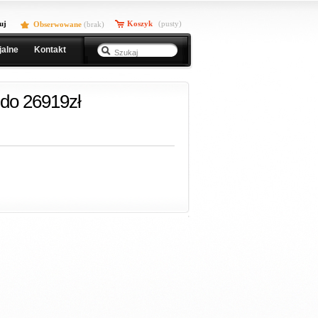
uj
Koszyk
(pusty)
Obserwowane
(
brak
)
jalne
Kontakt
do 26919zł