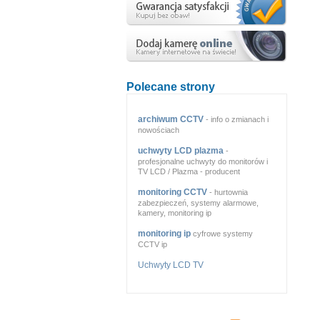
Polecane strony
archiwum CCTV
- info o zmianach i
nowościach
uchwyty LCD plazma
-
profesjonalne uchwyty do monitorów i
TV LCD / Plazma - producent
monitoring CCTV
- hurtownia
zabezpieczeń, systemy alarmowe,
kamery, monitoring ip
monitoring ip
cyfrowe systemy
CCTV ip
Uchwyty LCD TV