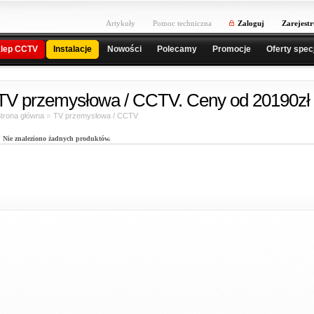
Artykuły
Pomoc techniczna
Zaloguj
Zarejestr
lep CCTV
Instalacje
Nowości
Polecamy
Promocje
Oferty spec
TV przemysłowa / CCTV. Ceny od 20190zł 
»
trona główna
TV przemysłowa / CCTV
Nie znaleziono żadnych produktów.