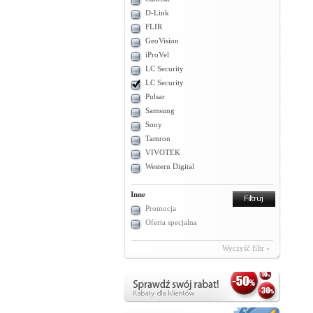
D-Link
FLIR
GeoVision
iProVel
LC Security
LC Security
Pulsar
Samsung
Sony
Tamron
VIVOTEK
Western Digital
Inne
Promocja
Oferta specjalna
Wyczyść filtr »