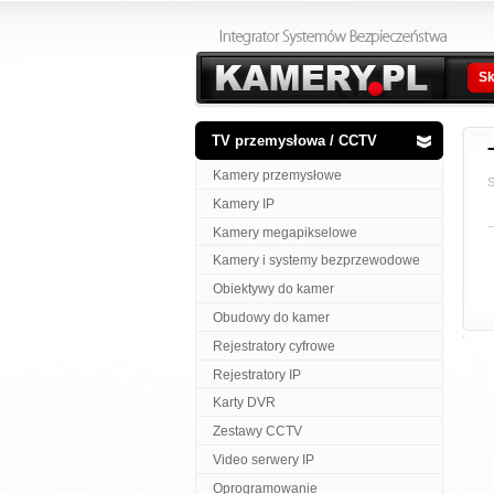
Sk
TV przemysłowa / CCTV
Kamery przemysłowe
S
Kamery IP
Kamery megapikselowe
Kamery i systemy bezprzewodowe
Obiektywy do kamer
Obudowy do kamer
Rejestratory cyfrowe
Rejestratory IP
Karty DVR
Zestawy CCTV
Video serwery IP
Oprogramowanie