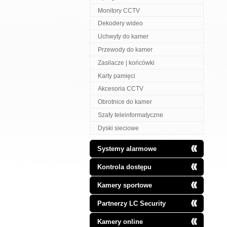
Monitory CCTV
Dekodery wideo
Uchwyty do kamer
Przewody do kamer
Zasilacze | końcówki
Karty pamięci
Akcesoria CCTV
Obrotnice do kamer
Szafy teleinformatyczne
Dyski sieciowe
Systemy alarmowe
Kontrola dostępu
Kamery sportowe
Partnerzy LC Security
Kamery online