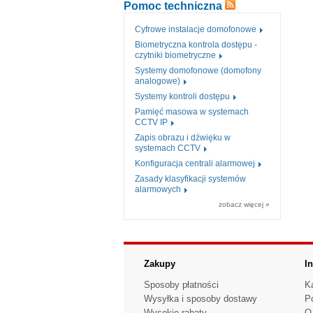
Pomoc techniczna
Cyfrowe instalacje domofonowe
Biometryczna kontrola dostępu -
czytniki biometryczne
Systemy domofonowe (domofony
analogowe)
Systemy kontroli dostępu
Pamięć masowa w systemach
CCTV IP
Zapis obrazu i dźwięku w
systemach CCTV
Konfiguracja centrali alarmowej
Zasady klasyfikacji systemów
alarmowych
zobacz więcej »
Zakupy
I
Sposoby płatności
K
Wysyłka i sposoby dostawy
P
Wysokie rabaty
O 