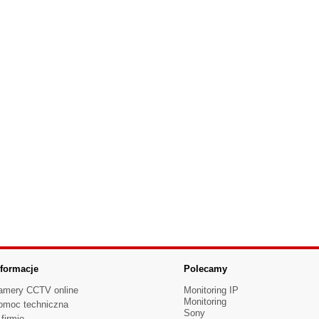
nformacje
Polecamy
amery CCTV online
Monitoring IP
Monitoring
omoc techniczna
Sony
firmie