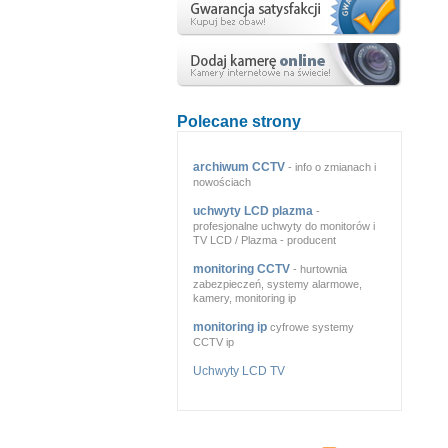
Polecane strony
archiwum CCTV
- info o zmianach i
nowościach
uchwyty LCD plazma
-
profesjonalne uchwyty do monitorów i
TV LCD / Plazma - producent
monitoring CCTV
- hurtownia
zabezpieczeń, systemy alarmowe,
kamery, monitoring ip
monitoring ip
cyfrowe systemy
CCTV ip
Uchwyty LCD TV