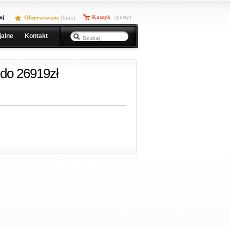
uj
Koszyk
(pusty)
Obserwowane
(
brak
)
jalne
Kontakt
do 26919zł