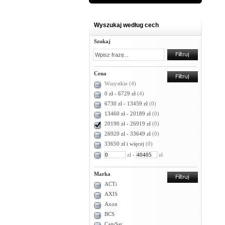
Wyszukaj według cech
Szukaj
Cena
Wszystkie
(4)
0 zł - 6729 zł
(4)
6730 zł - 13459 zł
(0)
13460 zł - 20189 zł
(0)
20190 zł - 26919 zł
(0)
26920 zł - 33649 zł
(0)
33650 zł i więcej
(0)
zł -
zł
Marka
ACTi
AXIS
Axon
BCS
CamSat