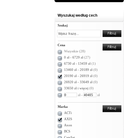
Wyszukaj według cech
Szukaj
Cena
Wszystkie
(28)
0 zł - 6729 zł
(27)
6730 zł - 13459 zł
(1)
13460 zł - 20189 zł
(0)
20190 zł - 26919 zł
(0)
26920 zł - 33649 zł
(0)
33650 zł i więcej
(0)
zł -
zł
Marka
ACTi
AXIS
Axon
BCS
CamSat