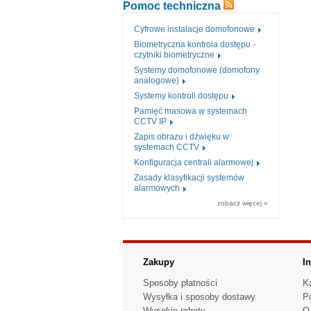
Pomoc techniczna
Cyfrowe instalacje domofonowe
Biometryczna kontrola dostępu -
czytniki biometryczne
Systemy domofonowe (domofony
analogowe)
Systemy kontroli dostępu
Pamięć masowa w systemach
CCTV IP
Zapis obrazu i dźwięku w
systemach CCTV
Konfiguracja centrali alarmowej
Zasady klasyfikacji systemów
alarmowych
zobacz więcej »
Zakupy
I
Sposoby płatności
K
Wysyłka i sposoby dostawy
P
Wysokie rabaty
O 