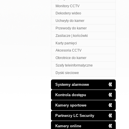
Monitory CCTV
Dekodery wideo
Uchwyty do kamer
Przewody do kamer
Zasilacze | końcówki
Karty pamięci
Akcesoria CCTV
Obrotnice do kamer
Szafy teleinformatyczne
Dyski sieciowe
Systemy alarmowe
Kontrola dostępu
Kamery sportowe
Partnerzy LC Security
Kamery online