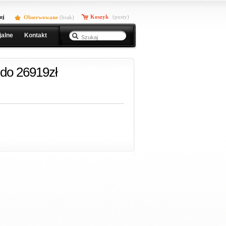
uj
Koszyk
(pusty)
Obserwowane
(
brak
)
jalne
Kontakt
do 26919zł