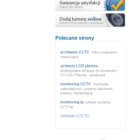
Polecane strony
archiwum CCTV
- info o zmianach i
nowościach
uchwyty LCD plazma
-
profesjonalne uchwyty do monitorów i
TV LCD / Plazma - producent
monitoring CCTV
- hurtownia
zabezpieczeń, systemy alarmowe,
kamery, monitoring ip
monitoring ip
cyfrowe systemy
CCTV ip
Uchwyty LCD TV