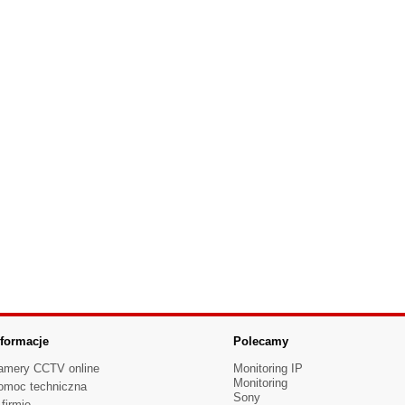
nformacje
Polecamy
amery CCTV online
Monitoring IP
Monitoring
omoc techniczna
Sony
firmie