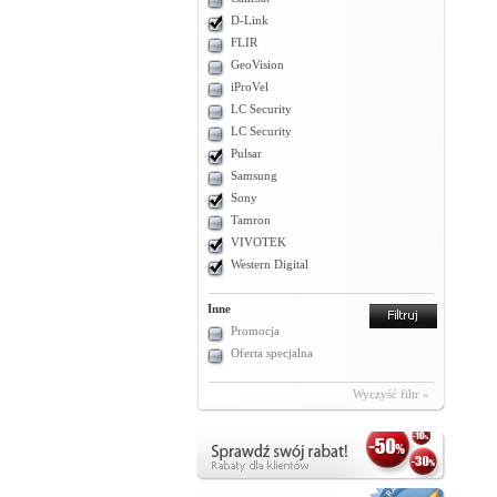
D-Link
FLIR
GeoVision
iProVel
LC Security
LC Security
Pulsar
Samsung
Sony
Tamron
VIVOTEK
Western Digital
Inne
Promocja
Oferta specjalna
Wyczyść filtr »