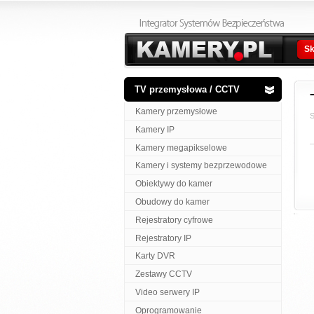
Sk
TV przemysłowa / CCTV
Kamery przemysłowe
S
Kamery IP
Kamery megapikselowe
Kamery i systemy bezprzewodowe
Obiektywy do kamer
Obudowy do kamer
Rejestratory cyfrowe
Rejestratory IP
Karty DVR
Zestawy CCTV
Video serwery IP
Oprogramowanie