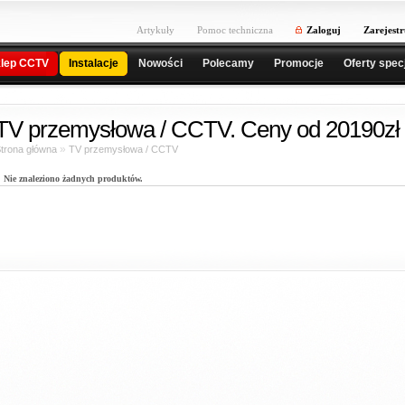
Artykuły
Pomoc techniczna
Zaloguj
Zarejestr
lep CCTV
Instalacje
Nowości
Polecamy
Promocje
Oferty spec
TV przemysłowa / CCTV. Ceny od 20190zł 
»
trona główna
TV przemysłowa / CCTV
Nie znaleziono żadnych produktów.