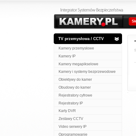
Sk
TV przemysłowa / CCTV
Kamery przemysłowe
S
Kamery IP
Kamery megapikselowe
Kamery i systemy bezprzewodowe
Obiektywy do kamer
Obudowy do kamer
Rejestratory cyfrowe
Rejestratory IP
Karty DVR
Zestawy CCTV
Video serwery IP
Oprogramowanie