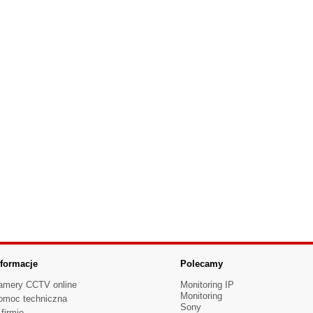
nformacje
Polecamy
amery CCTV online
Monitoring IP
Monitoring
omoc techniczna
Sony
firmie