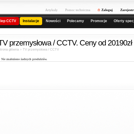
Artykuły
Pomoc techniczna
Zaloguj
Zarejestr
lep CCTV
Instalacje
Nowości
Polecamy
Promocje
Oferty spec
TV przemysłowa / CCTV. Ceny od 20190zł 
»
trona główna
TV przemysłowa / CCTV
Nie znaleziono żadnych produktów.