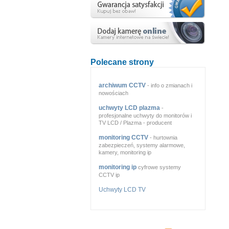
Polecane strony
archiwum CCTV
- info o zmianach i
nowościach
uchwyty LCD plazma
-
profesjonalne uchwyty do monitorów i
TV LCD / Plazma - producent
monitoring CCTV
- hurtownia
zabezpieczeń, systemy alarmowe,
kamery, monitoring ip
monitoring ip
cyfrowe systemy
CCTV ip
Uchwyty LCD TV