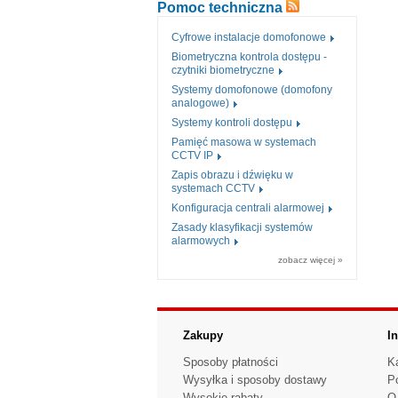
Pomoc techniczna
Cyfrowe instalacje domofonowe
Biometryczna kontrola dostępu -
czytniki biometryczne
Systemy domofonowe (domofony
analogowe)
Systemy kontroli dostępu
Pamięć masowa w systemach
CCTV IP
Zapis obrazu i dźwięku w
systemach CCTV
Konfiguracja centrali alarmowej
Zasady klasyfikacji systemów
alarmowych
zobacz więcej »
Zakupy
I
Sposoby płatności
K
Wysyłka i sposoby dostawy
P
Wysokie rabaty
O 