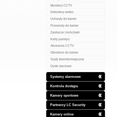
Monitory CCTV
Dekodery wideo
Uchwyty do kamer
Przewody do kamer
Zasilacze | końcówki
Karty pamięci
Akcesoria CCTV
Obrotnice do kamer
Szafy teleinformatyczne
Dyski sieciowe
Systemy alarmowe
Kontrola dostępu
Kamery sportowe
Partnerzy LC Security
Kamery online