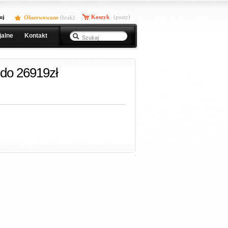
uj
Koszyk
(pusty)
Obserwowane
(
brak
)
jalne
Kontakt
do 26919zł