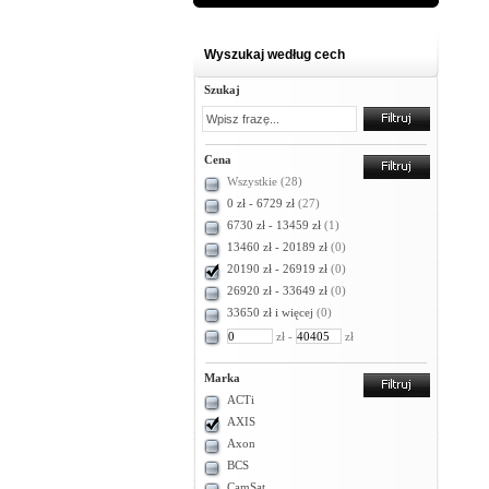
Wyszukaj według cech
Szukaj
Cena
Wszystkie
(28)
0 zł - 6729 zł
(27)
6730 zł - 13459 zł
(1)
13460 zł - 20189 zł
(0)
20190 zł - 26919 zł
(0)
26920 zł - 33649 zł
(0)
33650 zł i więcej
(0)
zł -
zł
Marka
ACTi
AXIS
Axon
BCS
CamSat