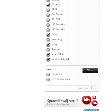
D-Link
FLIR
GeoVision
iProVel
LC Security
LC Security
Pulsar
Samsung
Sony
Tamron
VIVOTEK
Western Digital
Inne
Promocja
Oferta specjalna
Wyczyść filtr »