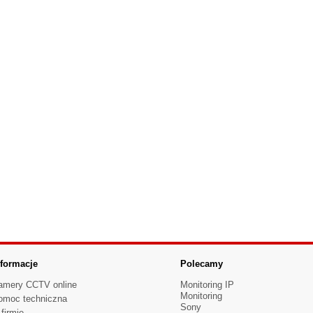
nformacje
Polecamy
amery CCTV online
Monitoring IP
Monitoring
omoc techniczna
Sony
firmie