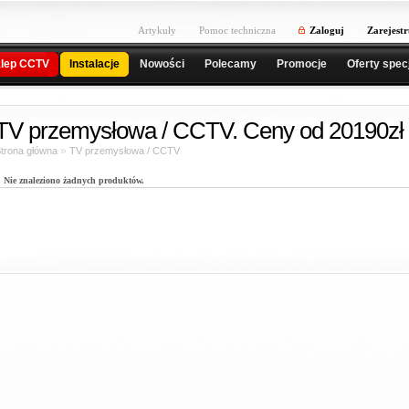
Artykuły
Pomoc techniczna
Zaloguj
Zarejestr
lep CCTV
Instalacje
Nowości
Polecamy
Promocje
Oferty spec
TV przemysłowa / CCTV. Ceny od 20190zł 
»
trona główna
TV przemysłowa / CCTV
Nie znaleziono żadnych produktów.