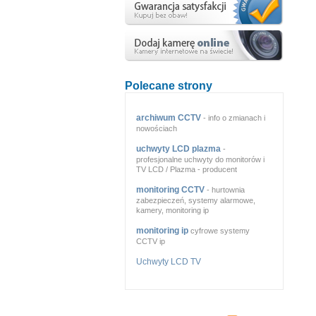
Polecane strony
archiwum CCTV
- info o zmianach i
nowościach
uchwyty LCD plazma
-
profesjonalne uchwyty do monitorów i
TV LCD / Plazma - producent
monitoring CCTV
- hurtownia
zabezpieczeń, systemy alarmowe,
kamery, monitoring ip
monitoring ip
cyfrowe systemy
CCTV ip
Uchwyty LCD TV