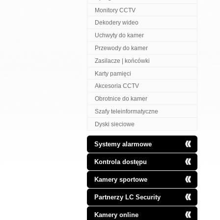
Monitory CCTV
Dekodery wideo
Uchwyty do kamer
Przewody do kamer
Zasilacze | końcówki
Karty pamięci
Akcesoria CCTV
Obrotnice do kamer
Szafy teleinformatyczne
Dyski sieciowe
Systemy alarmowe
Kontrola dostępu
Kamery sportowe
Partnerzy LC Security
Kamery online