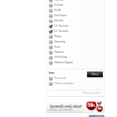
D-Link
FLIR
GeoVision
iProVel
LC Security
LC Security
Pulsar
Samsung
Sony
Tamron
VIVOTEK
Western Digital
Inne
Promocja
Oferta specjalna
Wyczyść filtr »