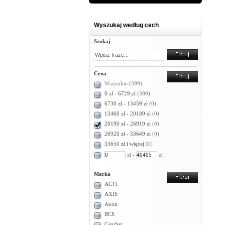
Wyszukaj według cech
Szukaj
Cena
Wszystkie
(399)
0 zł - 6729 zł
(399)
6730 zł - 13459 zł
(0)
13460 zł - 20189 zł
(0)
20190 zł - 26919 zł
(0)
26920 zł - 33649 zł
(0)
33650 zł i więcej
(0)
zł -
zł
Marka
ACTi
AXIS
Axon
BCS
CamSat