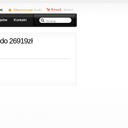
uj
Koszyk
(pusty)
Obserwowane
(
brak
)
jalne
Kontakt
do 26919zł