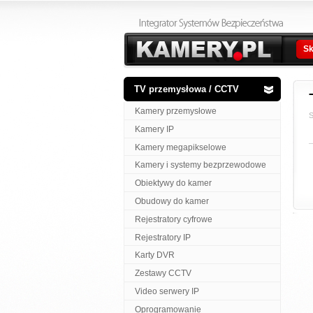
Sk
TV przemysłowa / CCTV
Kamery przemysłowe
S
Kamery IP
Kamery megapikselowe
Kamery i systemy bezprzewodowe
Obiektywy do kamer
Obudowy do kamer
Rejestratory cyfrowe
Rejestratory IP
Karty DVR
Zestawy CCTV
Video serwery IP
Oprogramowanie