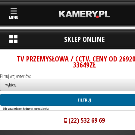
MENU
SKLEP ONLINE
TV PRZEMYSŁOWA / CCTV. CENY OD 2692
33649ZŁ
Filtruj wg kryteriów:
Nie znaleziono żadnych produktów.
(22) 532 69 69