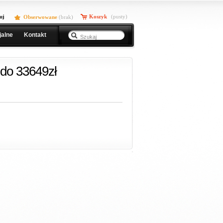
uj
Koszyk
(pusty)
Obserwowane
(
brak
)
jalne
Kontakt
do 33649zł