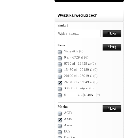
Wyszukaj według cech
Szukaj
Cena
Wszystkie
(6)
0 zł - 6729 zł
(6)
6730 zł - 13459 zł
(0)
13460 zł - 20189 zł
(0)
20190 zł - 26919 zł
(0)
26920 zł - 33649 zł
(0)
33650 zł i więcej
(0)
zł -
zł
Marka
ACTi
AXIS
Axon
BCS
CamSat