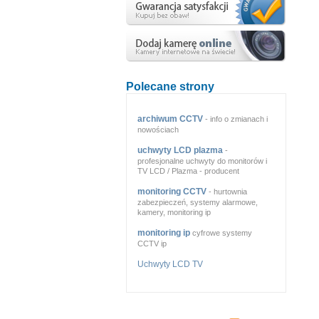
Polecane strony
archiwum CCTV
- info o zmianach i
nowościach
uchwyty LCD plazma
-
profesjonalne uchwyty do monitorów i
TV LCD / Plazma - producent
monitoring CCTV
- hurtownia
zabezpieczeń, systemy alarmowe,
kamery, monitoring ip
monitoring ip
cyfrowe systemy
CCTV ip
Uchwyty LCD TV