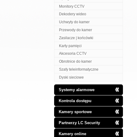
Monitory CCTV
Dekodery wideo
Uchwyty do kamer
Przewody do kamer
Zasilacze | końcówki
Karty pamięci
Akcesoria CCTV
Obrotnice do kamer
Szafy teleinformatyczne
Dyski sieciowe
Systemy alarmowe
Kontrola dostępu
Kamery sportowe
Partnerzy LC Security
Kamery online