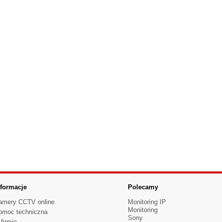
nformacje
Polecamy
amery CCTV online
Monitoring IP
Monitoring
omoc techniczna
Sony
firmie