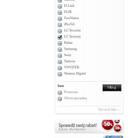
D-Link
FLIR
GeoVision
iProVel
LC Security
LC Security
Pulsar
Samsung
Sony
Tamron
VIVOTEK
Western Digital
Inne
Promocja
Oferta specjalna
Wyczyść filtr »