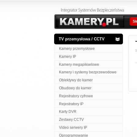
Sk
TV przemysłowa / CCTV
Kamery przemysłowe
S
Kamery IP
Kamery megapikselowe
Kamery i systemy bezprzewodowe
Obiektywy do kamer
Obudowy do kamer
Rejestratory cyfrowe
Rejestratory IP
Karty DVR
Zestawy CCTV
Video serwery IP
Oprogramowanie