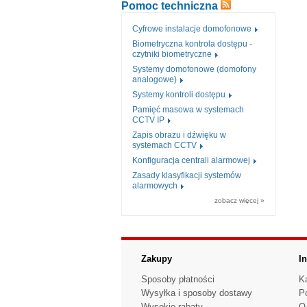
Pomoc techniczna
Cyfrowe instalacje domofonowe
Biometryczna kontrola dostępu -
czytniki biometryczne
Systemy domofonowe (domofony
analogowe)
Systemy kontroli dostępu
Pamięć masowa w systemach
CCTV IP
Zapis obrazu i dźwięku w
systemach CCTV
Konfiguracja centrali alarmowej
Zasady klasyfikacji systemów
alarmowych
zobacz więcej »
Zakupy
I
Sposoby płatności
K
Wysyłka i sposoby dostawy
P
Wysokie rabaty
O 