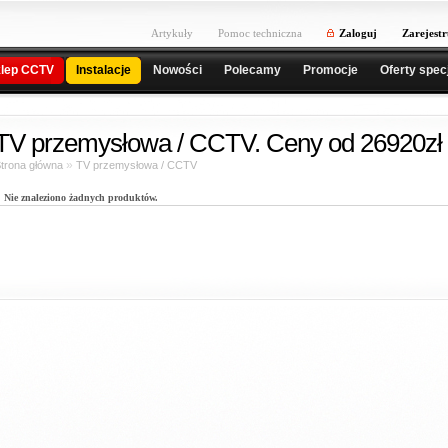
Artykuły
Pomoc techniczna
Zaloguj
Zarejestr
lep CCTV
Instalacje
Nowości
Polecamy
Promocje
Oferty spec
TV przemysłowa / CCTV. Ceny od 26920zł 
»
trona główna
TV przemysłowa / CCTV
Nie znaleziono żadnych produktów.