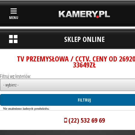
MENU
SKLEP ONLINE
TV PRZEMYSŁOWA / CCTV. CENY OD 2692
33649ZŁ
Filtruj wg kryteriów:
Nie znaleziono żadnych produktów.
(22) 532 69 69