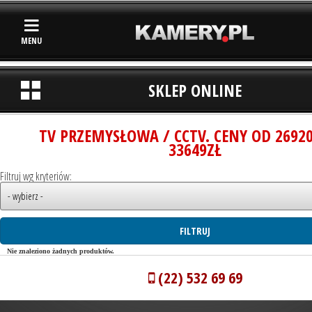
MENU
SKLEP ONLINE
TV PRZEMYSŁOWA / CCTV. CENY OD 2692
33649ZŁ
Filtruj wg kryteriów:
Nie znaleziono żadnych produktów.
(22) 532 69 69