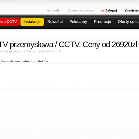
Artykuły
Pomoc techniczna
Zaloguj
Zarejestr
lep CCTV
Instalacje
Nowości
Polecamy
Promocje
Oferty spec
TV przemysłowa / CCTV. Ceny od 26920zł 
»
trona główna
TV przemysłowa / CCTV
Nie znaleziono żadnych produktów.