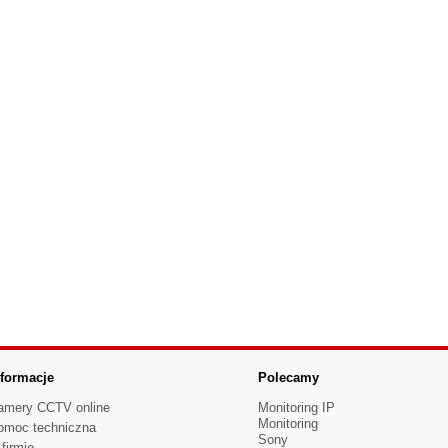
nformacje
Polecamy
amery CCTV online
Monitoring IP
Monitoring
omoc techniczna
Sony
firmie