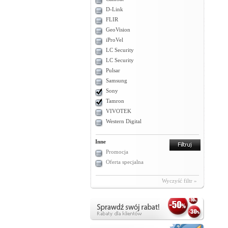
D-Link
FLIR
GeoVision
iProVel
LC Security
LC Security
Pulsar
Samsung
Sony
Tamron
VIVOTEK
Western Digital
Inne
Promocja
Oferta specjalna
Wyczyść filtr »