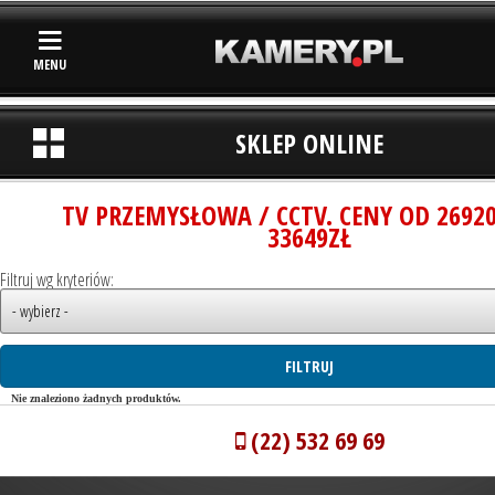
MENU
SKLEP ONLINE
TV PRZEMYSŁOWA / CCTV. CENY OD 2692
33649ZŁ
Filtruj wg kryteriów:
Nie znaleziono żadnych produktów.
(22) 532 69 69