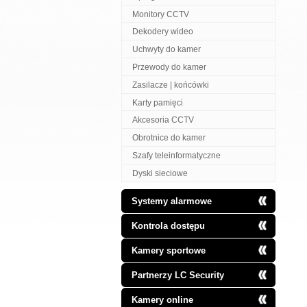
Monitory CCTV
Dekodery wideo
Uchwyty do kamer
Przewody do kamer
Zasilacze | końcówki
Karty pamięci
Akcesoria CCTV
Obrotnice do kamer
Szafy teleinformatyczne
Dyski sieciowe
Systemy alarmowe
Kontrola dostępu
Kamery sportowe
Partnerzy LC Security
Kamery online