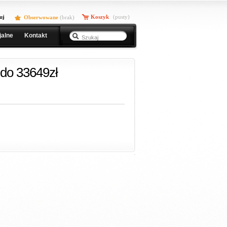
uj
Koszyk
(pusty)
Obserwowane
(
brak
)
jalne
Kontakt
do 33649zł