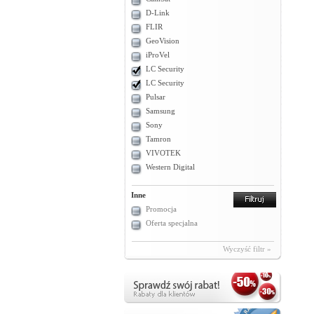
D-Link
FLIR
GeoVision
iProVel
LC Security
LC Security
Pulsar
Samsung
Sony
Tamron
VIVOTEK
Western Digital
Inne
Promocja
Oferta specjalna
Wyczyść filtr »