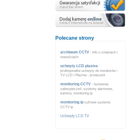
Polecane strony
archiwum CCTV
- info o zmianach i
nowościach
uchwyty LCD plazma
-
profesjonalne uchwyty do monitorów i
TV LCD / Plazma - producent
monitoring CCTV
- hurtownia
zabezpieczeń, systemy alarmowe,
kamery, monitoring ip
monitoring ip
cyfrowe systemy
CCTV ip
Uchwyty LCD TV