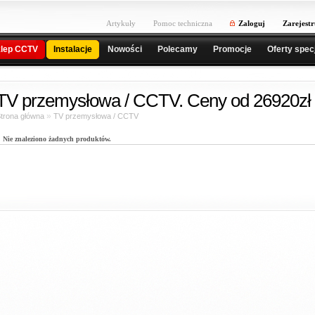
Artykuły
Pomoc techniczna
Zaloguj
Zarejestr
lep CCTV
Instalacje
Nowości
Polecamy
Promocje
Oferty spec
TV przemysłowa / CCTV. Ceny od 26920zł 
»
trona główna
TV przemysłowa / CCTV
Nie znaleziono żadnych produktów.