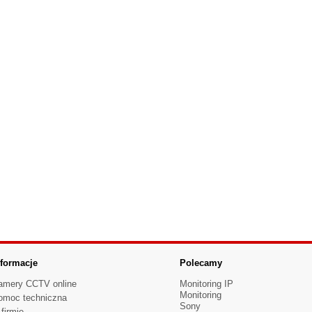
nformacje
Polecamy
amery CCTV online
Monitoring IP
Monitoring
omoc techniczna
Sony
firmie