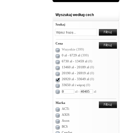
Wyszukaj według cech
Szukaj
Cena
Wszystkie
(399)
0 zł - 6729 zł
(399)
6730 zł - 13459 zł
(0)
13460 zł - 20189 zł
(0)
20190 zł - 26919 zł
(0)
26920 zł - 33649 zł
(0)
33650 zł i więcej
(0)
zł -
zł
Marka
ACTi
AXIS
Axon
BCS
CamSat