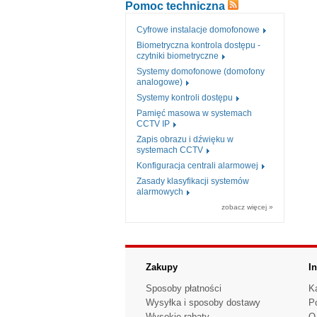
Pomoc techniczna
Cyfrowe instalacje domofonowe
Biometryczna kontrola dostępu -
czytniki biometryczne
Systemy domofonowe (domofony
analogowe)
Systemy kontroli dostępu
Pamięć masowa w systemach
CCTV IP
Zapis obrazu i dźwięku w
systemach CCTV
Konfiguracja centrali alarmowej
Zasady klasyfikacji systemów
alarmowych
zobacz więcej »
Zakupy
I
Sposoby płatności
K
Wysyłka i sposoby dostawy
P
Wysokie rabaty
O 