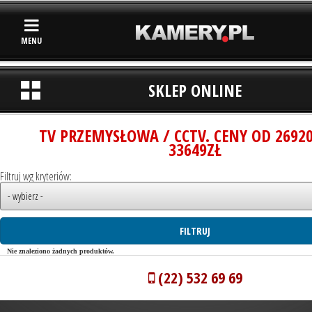
MENU
SKLEP ONLINE
TV PRZEMYSŁOWA / CCTV. CENY OD 2692
33649ZŁ
Filtruj wg kryteriów:
Nie znaleziono żadnych produktów.
(22) 532 69 69