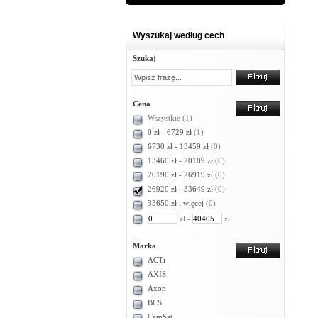
Wyszukaj według cech
Szukaj
Cena
Wszystkie
(1)
0 zł - 6729 zł
(1)
6730 zł - 13459 zł
(0)
13460 zł - 20189 zł
(0)
20190 zł - 26919 zł
(0)
26920 zł - 33649 zł
(0)
33650 zł i więcej
(0)
zł -
zł
Marka
ACTi
AXIS
Axon
BCS
CamSat