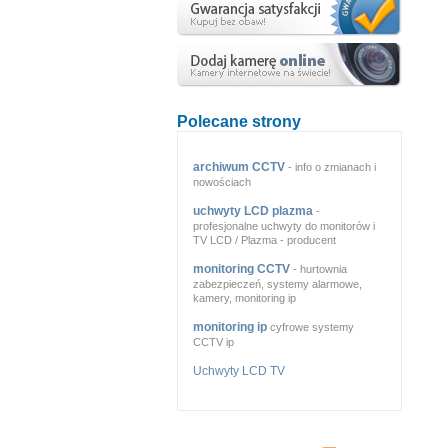
Polecane strony
archiwum CCTV
- info o zmianach i
nowościach
uchwyty LCD plazma
-
profesjonalne uchwyty do monitorów i
TV LCD / Plazma - producent
monitoring CCTV
- hurtownia
zabezpieczeń, systemy alarmowe,
kamery, monitoring ip
monitoring ip
cyfrowe systemy
CCTV ip
Uchwyty LCD TV