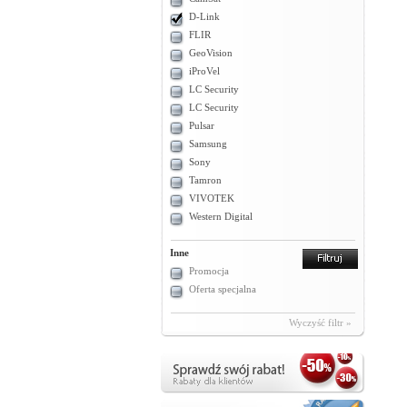
D-Link
FLIR
GeoVision
iProVel
LC Security
LC Security
Pulsar
Samsung
Sony
Tamron
VIVOTEK
Western Digital
Inne
Promocja
Oferta specjalna
Wyczyść filtr »