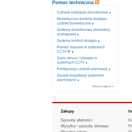
Pomoc techniczna
Cyfrowe instalacje domofonowe
Biometryczna kontrola dostępu -
czytniki biometryczne
Systemy domofonowe (domofony
analogowe)
Systemy kontroli dostępu
Pamięć masowa w systemach
CCTV IP
Zapis obrazu i dźwięku w
systemach CCTV
Konfiguracja centrali alarmowej
Zasady klasyfikacji systemów
alarmowych
zobacz więcej »
Zakupy
I
Sposoby płatności
K
Wysyłka i sposoby dostawy
P
Wysokie rabaty
O 