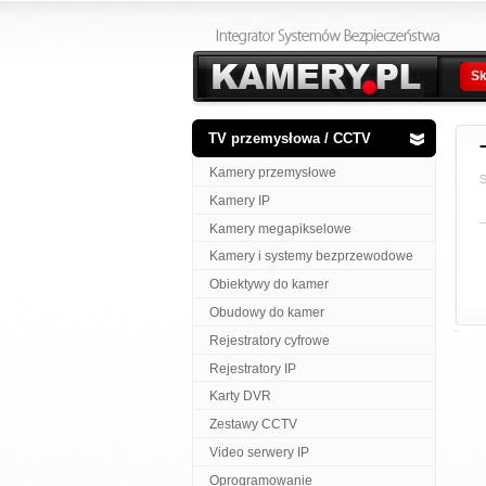
Sk
TV przemysłowa / CCTV
Kamery przemysłowe
S
Kamery IP
Kamery megapikselowe
Kamery i systemy bezprzewodowe
Obiektywy do kamer
Obudowy do kamer
Rejestratory cyfrowe
Rejestratory IP
Karty DVR
Zestawy CCTV
Video serwery IP
Oprogramowanie