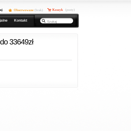
uj
Koszyk
(pusty)
Obserwowane
(
brak
)
jalne
Kontakt
do 33649zł