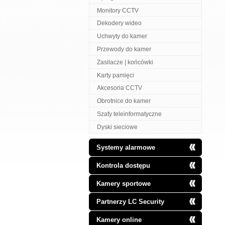
Monitory CCTV
Dekodery wideo
Uchwyty do kamer
Przewody do kamer
Zasilacze | końcówki
Karty pamięci
Akcesoria CCTV
Obrotnice do kamer
Szafy teleinformatyczne
Dyski sieciowe
Systemy alarmowe
Kontrola dostępu
Kamery sportowe
Partnerzy LC Security
Kamery online