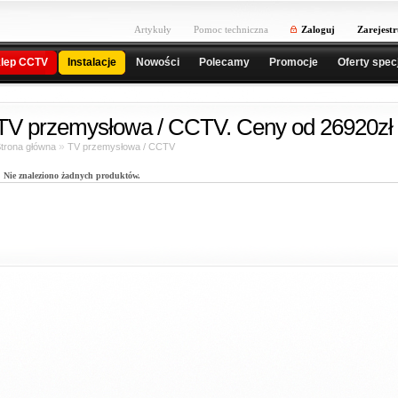
Artykuły
Pomoc techniczna
Zaloguj
Zarejestr
lep CCTV
Instalacje
Nowości
Polecamy
Promocje
Oferty spec
TV przemysłowa / CCTV. Ceny od 26920zł 
»
trona główna
TV przemysłowa / CCTV
Nie znaleziono żadnych produktów.