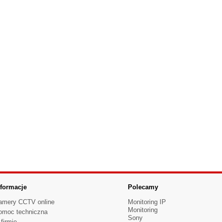
nformacje
Polecamy
amery CCTV online
Monitoring IP
Monitoring
omoc techniczna
Sony
firmie