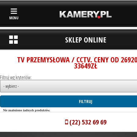
MENU
SKLEP ONLINE
TV PRZEMYSŁOWA / CCTV. CENY OD 2692
33649ZŁ
Filtruj wg kryteriów:
Nie znaleziono żadnych produktów.
(22) 532 69 69