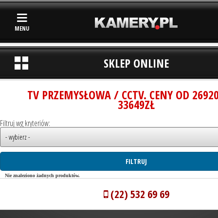
MENU
SKLEP ONLINE
TV PRZEMYSŁOWA / CCTV. CENY OD 2692
33649ZŁ
Filtruj wg kryteriów:
Nie znaleziono żadnych produktów.
(22) 532 69 69