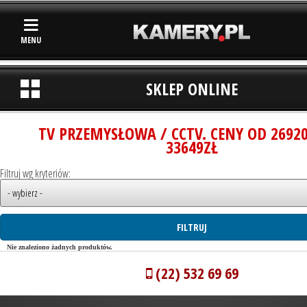
MENU
SKLEP ONLINE
TV PRZEMYSŁOWA / CCTV. CENY OD 2692
33649ZŁ
Filtruj wg kryteriów:
Nie znaleziono żadnych produktów.
(22) 532 69 69