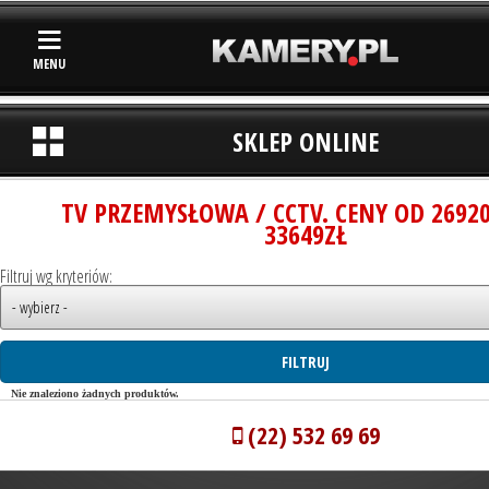
MENU
SKLEP ONLINE
TV PRZEMYSŁOWA / CCTV. CENY OD 2692
33649ZŁ
Filtruj wg kryteriów:
Nie znaleziono żadnych produktów.
(22) 532 69 69