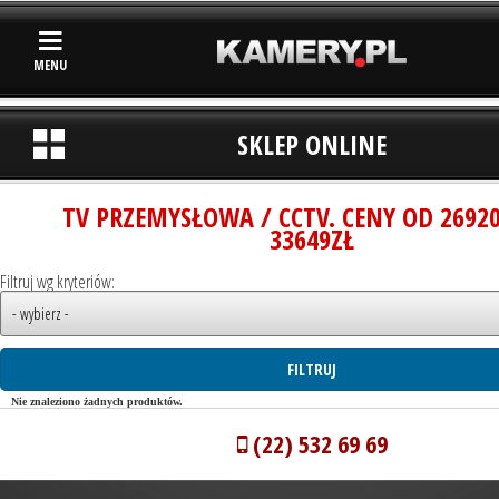
MENU
SKLEP ONLINE
TV PRZEMYSŁOWA / CCTV. CENY OD 2692
33649ZŁ
Filtruj wg kryteriów:
Nie znaleziono żadnych produktów.
(22) 532 69 69