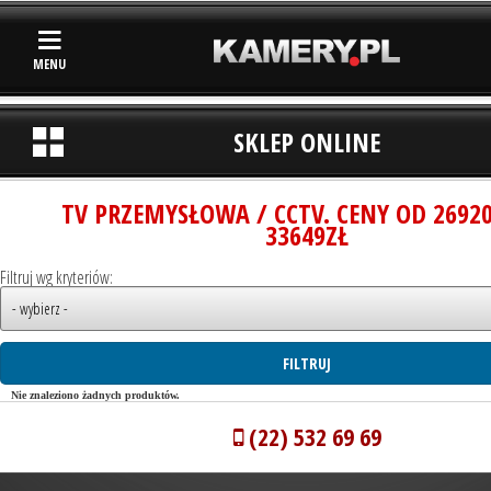
MENU
SKLEP ONLINE
TV PRZEMYSŁOWA / CCTV. CENY OD 2692
33649ZŁ
Filtruj wg kryteriów:
Nie znaleziono żadnych produktów.
(22) 532 69 69