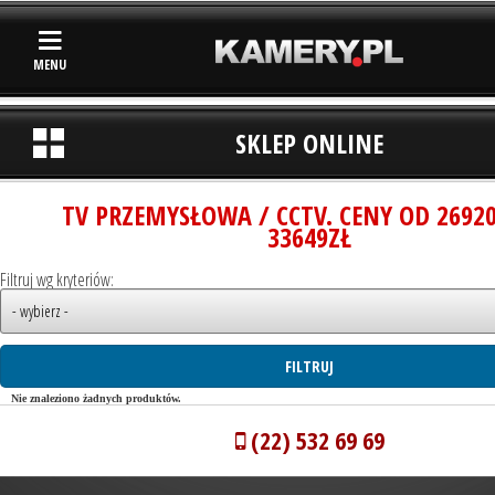
MENU
SKLEP ONLINE
TV PRZEMYSŁOWA / CCTV. CENY OD 2692
33649ZŁ
Filtruj wg kryteriów:
Nie znaleziono żadnych produktów.
(22) 532 69 69