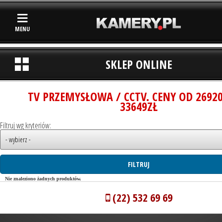
MENU
SKLEP ONLINE
TV PRZEMYSŁOWA / CCTV. CENY OD 2692
33649ZŁ
Filtruj wg kryteriów:
Nie znaleziono żadnych produktów.
(22) 532 69 69