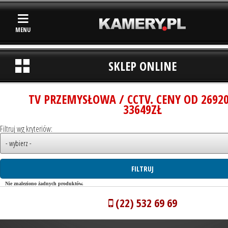
MENU
SKLEP ONLINE
TV PRZEMYSŁOWA / CCTV. CENY OD 2692
33649ZŁ
Filtruj wg kryteriów:
Nie znaleziono żadnych produktów.
(22) 532 69 69