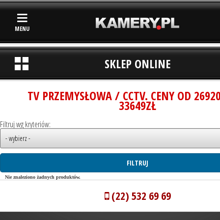
MENU
SKLEP ONLINE
TV PRZEMYSŁOWA / CCTV. CENY OD 2692
33649ZŁ
Filtruj wg kryteriów:
Nie znaleziono żadnych produktów.
(22) 532 69 69