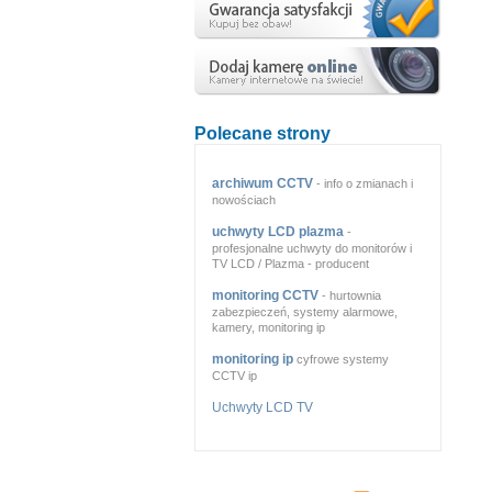
Polecane strony
archiwum CCTV
- info o zmianach i
nowościach
uchwyty LCD plazma
-
profesjonalne uchwyty do monitorów i
TV LCD / Plazma - producent
monitoring CCTV
- hurtownia
zabezpieczeń, systemy alarmowe,
kamery, monitoring ip
monitoring ip
cyfrowe systemy
CCTV ip
Uchwyty LCD TV