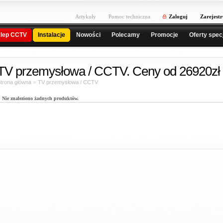
Artykuły
Pomoc techniczna
Zaloguj
Zarejestr
lep CCTV
Instalacje
Nowości
Polecamy
Promocje
Oferty spec
TV przemysłowa / CCTV. Ceny od 26920zł 
»
trona główna
TV przemysłowa / CCTV
Nie znaleziono żadnych produktów.