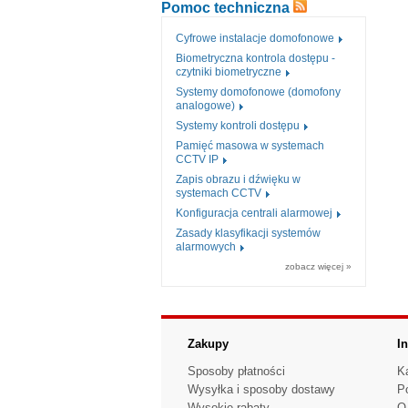
Pomoc techniczna
Cyfrowe instalacje domofonowe
Biometryczna kontrola dostępu -
czytniki biometryczne
Systemy domofonowe (domofony
analogowe)
Systemy kontroli dostępu
Pamięć masowa w systemach
CCTV IP
Zapis obrazu i dźwięku w
systemach CCTV
Konfiguracja centrali alarmowej
Zasady klasyfikacji systemów
alarmowych
zobacz więcej »
Zakupy
I
Sposoby płatności
K
Wysyłka i sposoby dostawy
P
Wysokie rabaty
O 