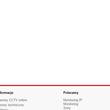
nformacje
Polecamy
amery CCTV online
Monitoring IP
Monitoring
omoc techniczna
Sony
firmie