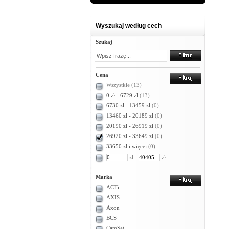
Wyszukaj według cech
Szukaj
Cena
Wszystkie
(13)
0 zł - 6729 zł
(13)
6730 zł - 13459 zł
(0)
13460 zł - 20189 zł
(0)
20190 zł - 26919 zł
(0)
26920 zł - 33649 zł
(0)
33650 zł i więcej
(0)
zł -
zł
Marka
ACTi
AXIS
Axon
BCS
CamSat