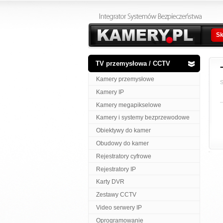
Sk
TV przemysłowa / CCTV
Kamery przemysłowe
S
Kamery IP
Kamery megapikselowe
Kamery i systemy bezprzewodowe
Obiektywy do kamer
Obudowy do kamer
Rejestratory cyfrowe
Rejestratory IP
Karty DVR
Zestawy CCTV
Video serwery IP
Oprogramowanie