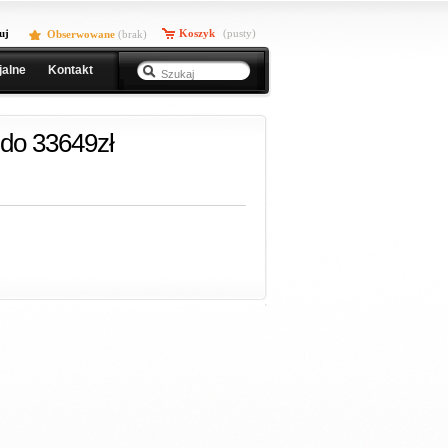
uj
Koszyk
(pusty)
Obserwowane
(
brak
)
jalne
Kontakt
do 33649zł