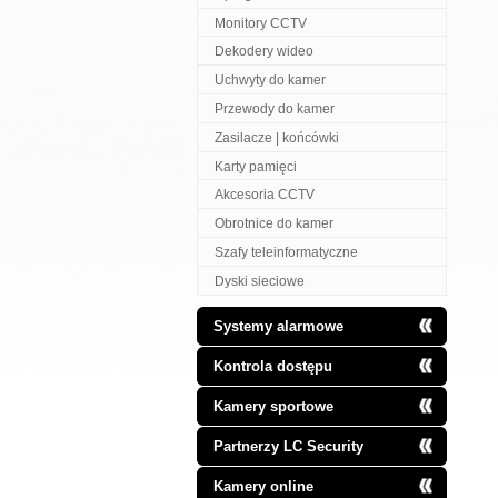
Monitory CCTV
Dekodery wideo
Uchwyty do kamer
Przewody do kamer
Zasilacze | końcówki
Karty pamięci
Akcesoria CCTV
Obrotnice do kamer
Szafy teleinformatyczne
Dyski sieciowe
Systemy alarmowe
Kontrola dostępu
Kamery sportowe
Partnerzy LC Security
Kamery online