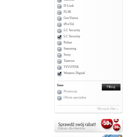
D-Link
FLIR
GeoVision
iProVel
LC Security
LC Security
Pulsar
Samsung
Sony
Tamron
VIVOTEK
Western Digital
Inne
Promocja
Oferta specjalna
Wyczyść filtr »