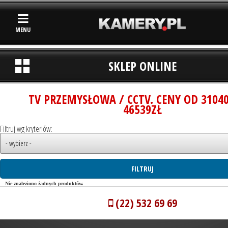
MENU
SKLEP ONLINE
TV PRZEMYSŁOWA / CCTV. CENY OD 3104
46539ZŁ
Filtruj wg kryteriów:
Nie znaleziono żadnych produktów.
(22) 532 69 69