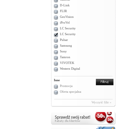
D-Link
FLIR
GeoVision
iProVel
LC Security
LC Security
Pulsar
Samsung
Sony
Tamron
VIVOTEK
Western Digital
Inne
Promocja
Oferta specjalna
Wyczyść filtr »