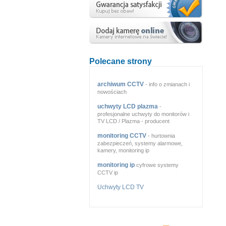
Polecane strony
archiwum CCTV
- info o zmianach i
nowościach
uchwyty LCD plazma
-
profesjonalne uchwyty do monitorów i
TV LCD / Plazma - producent
monitoring CCTV
- hurtownia
zabezpieczeń, systemy alarmowe,
kamery, monitoring ip
monitoring ip
cyfrowe systemy
CCTV ip
Uchwyty LCD TV