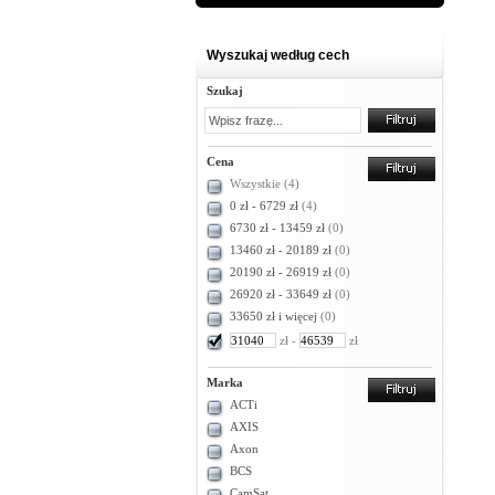
Wyszukaj według cech
Szukaj
Cena
Wszystkie
(4)
0 zł - 6729 zł
(4)
6730 zł - 13459 zł
(0)
13460 zł - 20189 zł
(0)
20190 zł - 26919 zł
(0)
26920 zł - 33649 zł
(0)
33650 zł i więcej
(0)
zł -
zł
Marka
ACTi
AXIS
Axon
BCS
CamSat