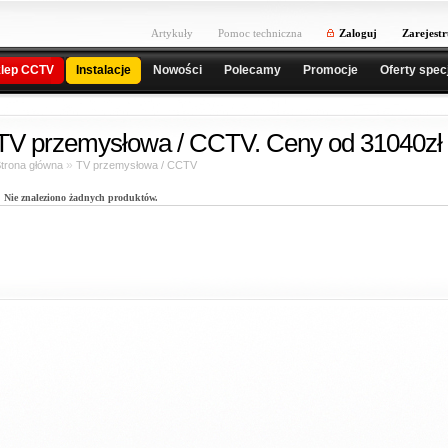
Artykuły
Pomoc techniczna
Zaloguj
Zarejestr
lep CCTV
Instalacje
Nowości
Polecamy
Promocje
Oferty spec
TV przemysłowa / CCTV. Ceny od 31040zł 
»
trona główna
TV przemysłowa / CCTV
Nie znaleziono żadnych produktów.