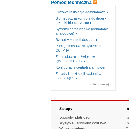
Pomoc techniczna
Cyfrowe instalacje domofonowe
Biometryczna kontrola dostępu -
czytniki biometryczne
Systemy domofonowe (domofony
analogowe)
Systemy kontroli dostępu
Pamięć masowa w systemach
CCTV IP
Zapis obrazu i dźwięku w
systemach CCTV
Konfiguracja centrali alarmowej
Zasady klasyfikacji systemów
alarmowych
zobacz więcej »
Zakupy
I
Sposoby płatności
K
Wysyłka i sposoby dostawy
P
Wysokie rabaty
O 