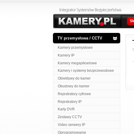
Sk
TV przemysłowa / CCTV
Kamery przemysłowe
S
Kamery IP
Kamery megapikselowe
Kamery i systemy bezprzewodowe
Obiektywy do kamer
Obudowy do kamer
Rejestratory cyfrowe
Rejestratory IP
Karty DVR
Zestawy CCTV
Video serwery IP
Oprogramowanie