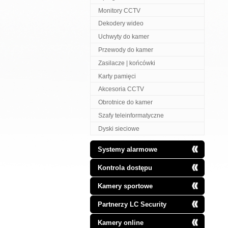
Monitory CCTV
Dekodery wideo
Uchwyty do kamer
Przewody do kamer
Zasilacze | końcówki
Karty pamięci
Akcesoria CCTV
Obrotnice do kamer
Szafy teleinformatyczne
Dyski sieciowe
Systemy alarmowe
Kontrola dostępu
Kamery sportowe
Partnerzy LC Security
Kamery online