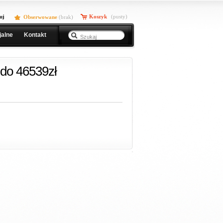
uj
Koszyk
(pusty)
Obserwowane
(
brak
)
jalne
Kontakt
do 46539zł