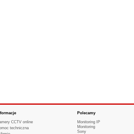
nformacje
Polecamy
amery CCTV online
Monitoring IP
Monitoring
omoc techniczna
Sony
firmie